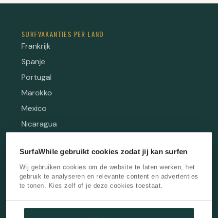
SURFVAKANTIES PER LAND
Frankrijk
Spanje
Portugal
Marokko
Mexico
Nicaragua
Costa Rica
SurfaWhile gebruikt cookies zodat jij kan surfen
Ecuador
Wij gebruiken cookies om de website te laten werken, het
Sri Lanka
gebruik te analyseren en relevante content en advertenties
Indonesië
te tonen. Kies zelf of je deze cookies toestaat.
SURFVAKANTIES PER BESTEMMING
Moliets, Frankrijk