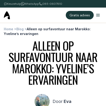
Keuzehulp
WhatsApp
085-0607810
Gratis advies
Home
>
Blog
>
Alleen op surfavontuur naar Marokko:
Yveline’s ervaringen
ALLEEN OP
SURFAVONTUUR NAAR
MAROKKO: YVELINE’S
ERVARINGEN
Door
Eva