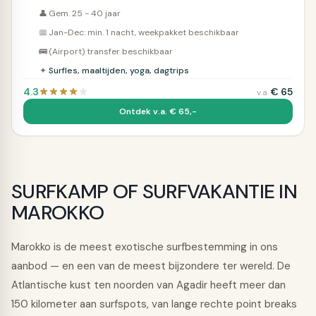
👤
Gem. 25 - 40 jaar
📅
Jan-Dec: min. 1 nacht, weekpakket beschikbaar
🚌
(Airport) transfer beschikbaar
✦
Surfles, maaltijden, yoga, dagtrips
4.3
€
65
v.a.
Ontdek v.a. € 65,-
SURFKAMP OF SURFVAKANTIE IN
MAROKKO
Marokko is de meest exotische surfbestemming in ons
aanbod — en een van de meest bijzondere ter wereld. De
Atlantische kust ten noorden van Agadir heeft meer dan
150 kilometer aan surfspots, van lange rechte point breaks