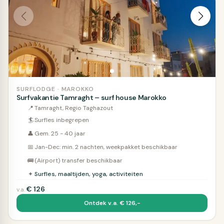
SURFLODGE · MAROKKO
Surfvakantie Tamraght – surf house Marokko
📍
Tamraght, Regio Taghazout
🏄
Surfles inbegrepen
👤
Gem. 25 - 40 jaar
📅
Jan-Dec: min. 2 nachten, weekpakket beschikbaar
🚌
(Airport) transfer beschikbaar
✦
Surfles, maaltijden, yoga, activiteiten
€
126
v.a.
Ontdek v.a. € 126,-