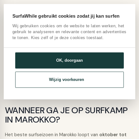
Beginner
— Kies voor een surfhouse of surfcamp in
Tamraght. De golven zijn toegankelijker dan bij de
SurfaWhile gebruikt cookies zodat jij kan surfen
bekende point breaks en de begeleiding is uitstekend.
Wij gebruiken cookies om de website te laten werken, het
gebruik te analyseren en relevante content en advertenties
Intermediate/gevorderd
— Taghazout en de
te tonen. Kies zelf of je deze cookies toestaat.
omliggende point breaks zoals Anchor Point bieden
uitdagende golven voor surfers met ervaring.
Avontuurlijk
— Imsouane voor de langste golf van
OK, doorgaan
Marokko in een authentieke, rustige omgeving.
Solo
— De surfhouses in Tamraght zijn bij uitstek sociaal.
Wijzig voorkeuren
Je leert direct andere surfers kennen tijdens lessen,
maaltijden en avonden op het dak.
WANNEER GA JE OP SURFKAMP
IN MAROKKO?
Het beste surfseizoen in Marokko loopt van
oktober tot