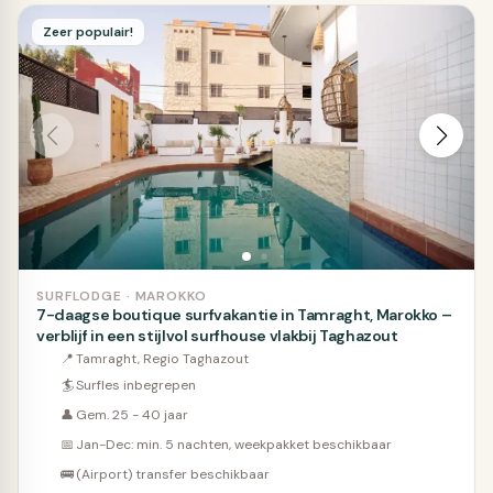
Zeer populair!
SURFLODGE · MAROKKO
7-daagse boutique surfvakantie in Tamraght, Marokko –
verblijf in een stijlvol surfhouse vlakbij Taghazout
📍
Tamraght, Regio Taghazout
🏄
Surfles inbegrepen
👤
Gem. 25 - 40 jaar
📅
Jan-Dec: min. 5 nachten, weekpakket beschikbaar
🚌
(Airport) transfer beschikbaar