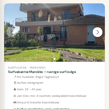
SURFLODGE · MAROKKO
Surfvakantie Marokko – rustige surf lodge
📍
Imi Ouaddar, Regio Taghazout
🏄
Surfles inbegrepen
👤
Gem. 25 - 40 jaar
📅
Jan-Dec: min. 4 nachten, weekpakket beschikbaar
🚌
(Airport) transfer beschikbaar