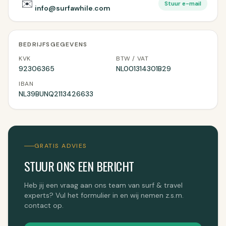
✉️
Stuur e-mail
info@surfawhile.com
BEDRIJFSGEGEVENS
KVK
BTW / VAT
92306365
NL001314301B29
IBAN
NL39BUNQ2113426633
GRATIS ADVIES
STUUR ONS EEN BERICHT
Heb jij een vraag aan ons team van surf & travel
experts? Vul het formulier in en wij nemen z.s.m.
contact op.