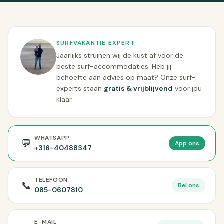
SURFVAKANTIE EXPERT
Jaarlijks struinen wij de kust af voor de
beste surf-accommodaties. Heb jij
behoefte aan advies op maat? Onze surf-
experts staan
gratis & vrijblijvend
voor jou
klaar.
WHATSAPP
💬
App ons
+316-40488347
TELEFOON
📞
Bel ons
085-0607810
E-MAIL