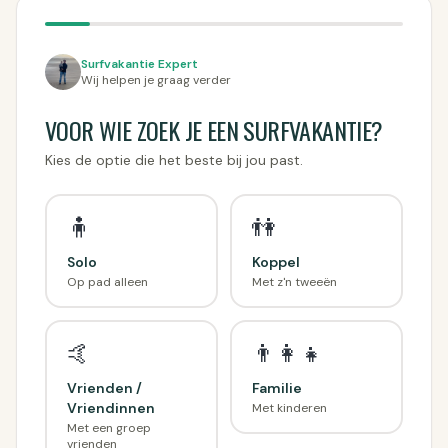
Surfvakantie Expert
Wij helpen je graag verder
VOOR WIE ZOEK JE EEN SURFVAKANTIE?
Kies de optie die het beste bij jou past.
🧍
👫
Solo
Koppel
Op pad alleen
Met z'n tweeën
🤙
👨‍👩‍👧
Vrienden /
Familie
Vriendinnen
Met kinderen
Met een groep
vrienden