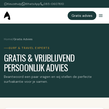
Keuzehulp
WhatsApp
085-0607810
Gratis advies
Home
/
Gratis Advies
SURF & TRAVEL EXPERTS
GRATIS & VRIJBLIJVEND
PERSOONLIJK ADVIES
Beantwoord een paar vragen en wij stellen de perfecte
surfvakantie voor je samen.