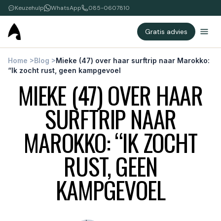
Keuzehulp
WhatsApp
085-0607810
Gratis advies
Home
>
Blog
>
Mieke (47) over haar surftrip naar Marokko:
“Ik zocht rust, geen kampgevoel
MIEKE (47) OVER HAAR
SURFTRIP NAAR
MAROKKO: “IK ZOCHT
RUST, GEEN
KAMPGEVOEL