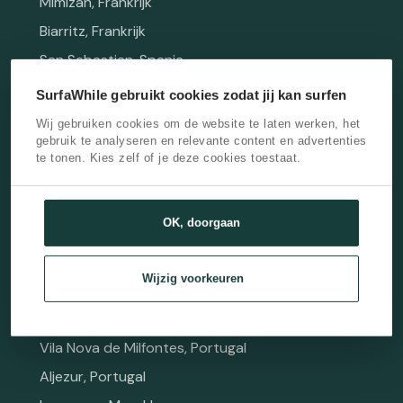
Mimizan, Frankrijk
Biarritz, Frankrijk
San Sebastian, Spanje
Zarautz, Spanje
SurfaWhile gebruikt cookies zodat jij kan surfen
Cantabrië, Spanje
Wij gebruiken cookies om de website te laten werken, het
gebruik te analyseren en relevante content en advertenties
Canarische Eilanden, Spanje
te tonen. Kies zelf of je deze cookies toestaat.
Lanzarote, Spanje
Fuerteventura, Spanje
OK, doorgaan
Porto, Portugal
Peniche, Portugal
Wijzig voorkeuren
Ericeira, Portugal
Lissabon, Portugal
Vila Nova de Milfontes, Portugal
Aljezur, Portugal