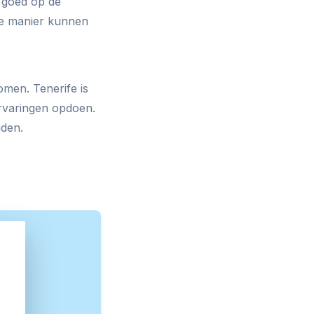
 goed op de
ze manier kunnen
omen. Tenerife is
rvaringen opdoen.
uden.