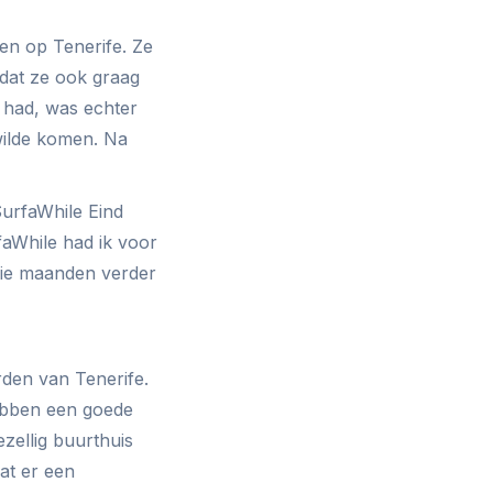
fen op Tenerife. Ze
 dat ze ook graag
e had, was echter
wilde komen. Na
SurfaWhile Eind
faWhile had ik voor
drie maanden verder
rden van Tenerife.
hebben een goede
zellig buurthuis
at er een