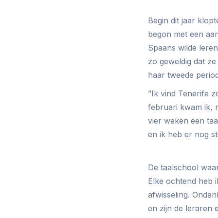
Begin dit jaar klo
begon met een aant
Spaans wilde leren
zo geweldig dat ze
haar tweede period
”Ik vind Tenerife 
februari kwam ik, 
vier weken een taa
en ik heb er nog s
De taalschool waar 
Elke ochtend heb i
afwisseling. Ondan
en zijn de leraren