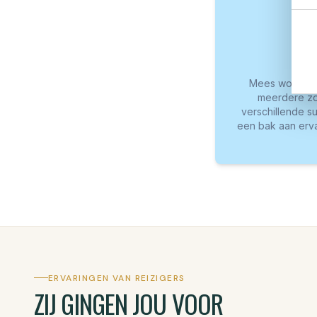
Mees wordt gez
meerdere zom
verschillende s
een bak aan erva
ERVARINGEN VAN REIZIGERS
ZIJ GINGEN JOU VOOR