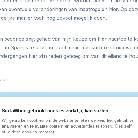
k een PCR-test doen, en verder worden we door de school
an eventuele veranderingen van maatregelen hier. Op de
elijke manier toch nog zoveel mogelijk doen.
n seconde spijt gehad van mijn keuze om hier naartoe te k
 om Spaans te leren in combinatie met surfen en nieuwe e
ndergangen hier zijn reden genoeg om van dit eiland te ho
ssen
Over de auteur
SurfaWhile gebruikt cookies zodat jij kan surfen
Wij gebruiken cookies om de website te laten werken, het gebruik te
analyseren en relevante content en advertenties te tonen. Kies zelf
of je deze cookies toestaat.