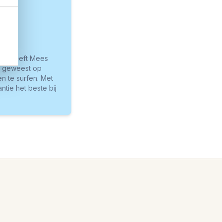
. Zo heeft Mees
ew geweest op
n te surfen. Met
tie het beste bij