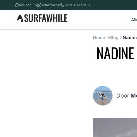
Keuzehulp
WhatsApp
085-0607810
Al
Home
>
Blog
>
Nadine
NADINE
Door
M