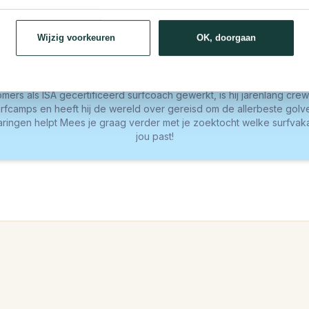
Wijzig voorkeuren
OK, doorgaan
Mees
ien als de Surf Travel Expert van SurfaWhile. Dat is niet voor niks
ers als ISA gecertificeerd surfcoach gewerkt, is hij jarenlang cr
urfcamps en heeft hij de wereld over gereisd om de allerbeste golve
ringen helpt Mees je graag verder met je zoektocht welke surfvakan
jou past!