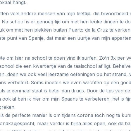
lokaal hangt.
tten veel andere mensen van mijn leeftijd, die bijvoorbeeld n
 Na school is er genoeg tijd om met hen leuke dingen te doe
euk om met hen plekken buiten Puerto de la Cruz te verken
ste punt van Spanje, dat maar een uurtje van mijn apparte
ste om hier na school te doen vind ik surfen. Zo’n 3x per w
fschool die een kwartiertje van de taalschool af ligt. Behalv
n, doen we ook veel leerzame oefeningen op het strand, w
alans verbetert. Soms moeten we even wachten op een goed
t als je eenmaal staat is beter dan drugs. Door de tips van 
n ook al ben ik hier om mijn Spaans te verbeteren, het is fi
preken.
is de perfecte manier is om tijdens corona toch nog te kunn
ndkapjesplicht, maar verder is bijna alles open, ook de bars