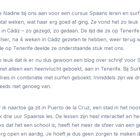
pte Nadine bij ons aan voor een cursus Spaans leren en sur
al weken, wat haar erg goed af ging. Ze vond het zo leuk
 in Cádiz – zo gezegd, zo gedaan. De tijd die ze op Tenerif
 hier, na 4 weken in Cádiz gezeten te hebben, weer terug 
e op Tenerife deelde ze onderstaande stuk met ons.
zo leuk dat ik er nu dus gewoon een blog over schrijf voor 
met alleen een heenvlucht geboekt, aan in Tenerife. Bij Sur
lreis in combinatie met surfen geboekt. Inmiddels zijn we 
teeds niet genoeg van.
ik naartoe ga zit in Puerto de la Cruz, een stad in het noo
k drie uur Spaanse les. De lessen zijn heel interactief en 
ks dat het een school is, heeft het meer de sfeer van een ge
 erg open en aardig. Je hoeft je dus geen zorgen te maken d