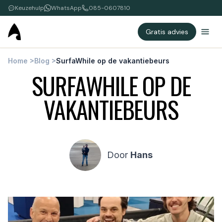
Keuzehulp
WhatsApp
085-0607810
Gratis advies
Home
>
Blog
>
SurfaWhile op de vakantiebeurs
SURFAWHILE OP DE
VAKANTIEBEURS
Door
Hans