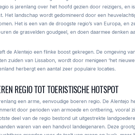
gio is jarenlang over het hoofd gezien door reizigers, en is
st. Het landschap wordt gedomineerd door een heuvelachti
omen. Het is een van de droogste regio’s van Europa, en ze
ren de grasvelden goudgeel, en doen daarmee denken aa
eeft de Alentejo een flinke boost gekregen. De omgeving v
ten zuiden van Lissabon, wordt door menigeen ‘het nieuwe
nland herbergt een aantal zeer populaire locaties.
REN REGIO TOT TOERISTISCHE HOTSPOT
arenlang een arme, eenvoudige boeren regio. De Alentejo 
nmerkt door perioden van armoede en ontbering, vooral zi
tste deel van de regio bestond uit uitgestrekte landgoede
 in handen waren van een handvol landeigenaren. Deze groot
ruchtbare gronden voor de teelt van graan en kurk, maar l