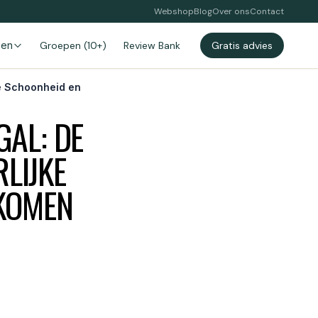
Webshop
Blog
Over ons
Contact
zen
Groepen (10+)
Review Bank
Gratis advies
ke Schoonheid en
GAL: DE
LIJKE
KOMEN