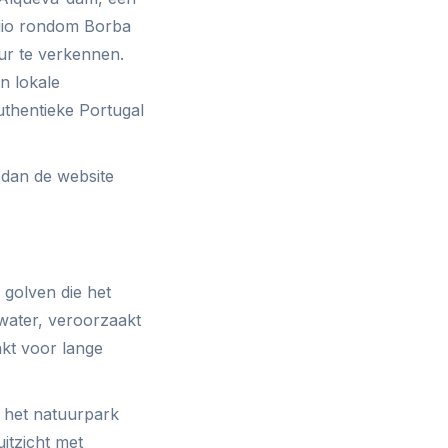
egio rondom Borba
ur te verkennen.
n lokale
authentieke Portugal
 dan de website
 golven die het
water, veroorzaakt
akt voor lange
 het natuurpark
itzicht met