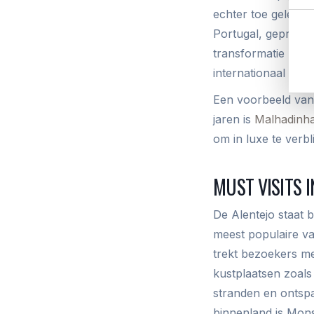
echter toe geleid 
Portugal, geproduce
transformatie heeft
internationaal erke
Een voorbeeld van 
jaren is
Malhadinh
om in luxe te verbl
MUST VISITS I
De Alentejo staat 
meest populaire v
trekt bezoekers m
kustplaatsen zoals
stranden en ontspa
binnenland is Mons