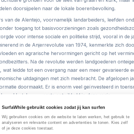
elen doorsijpelen naar de lokale boerenbevolking.
 van de Alentejo, voornamelijk landarbeiders, leefden on
onder toegang tot basisvoorzieningen zoals gezondheidszo
orgde voor intense sociale en politieke strijd, vooral in de 
inerend in de Anjerrevolutie van 1974, kenmerkte zich door
vloeden en agrarische hervormingen gericht op het vermin
ondbezitters. Na de revolutie werden landgoederen onteig
, wat leidde tot een overgang naar een meer gevarieerde 
nomische uitdagingen met zich meebracht. De afgelopen jar
rmatie doormaakt. Er is enorm veel geïnvesteerd in toeris
ok veel hotels en resorts ontwikkeld in deze regio.
sante ontwikkeling is de wijnindustrie. Omdat de Alentejo e
SurfaWhile gebruikt cookies zodat jij kan surfen
a is, was het nauwelijks mogelijk om wijn te verbouwen, ter
Wij gebruiken cookies om de website te laten werken, het gebruik te
l zoals rond de Douro, enorm veel wijn werd geproduceer
analyseren en relevante content en advertenties te tonen. Kies zelf
of je deze cookies toestaat.
eden als irrigatietechnieken en duurzame landbouwpraktij