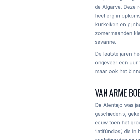
de Algarve. Deze re
heel erg in opkom
kurkeiken en pijnb
zomermaanden kleu
savanne.
De laatste jaren h
ongeveer een uur 
maar ook het binne
VAN ARME BOE
De Alentejo was j
geschiedenis, geke
eeuw toen het groo
‘latifúndios’, die
exploiteerden de v