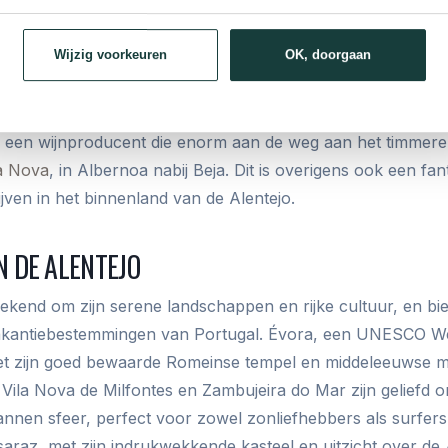
dat Alentejo thuisbasis is geworden van enkele van de beste
erd uit druivenrassen die optimaal gedijen in het lokale kl
Wijzig voorkeuren
OK, doorgaan
 bijgedragen aan een bloeiende wijnindustrie die zowel nati
nd wordt voor haar kwaliteit.
een wijnproducent die enorm aan de weg aan het timmeren 
a Nova
, in Albernoa nabij Beja. Dit is overigens ook een fan
ijven in het binnenland van de Alentejo.
N DE ALENTEJO
bekend om zijn serene landschappen en rijke cultuur, en bi
akantiebestemmingen van Portugal. Évora, een UNESCO We
et zijn goed bewaarde Romeinse tempel en middeleeuwse 
 Vila Nova de Milfontes en Zambujeira do Mar zijn geliefd 
nnen sfeer, perfect voor zowel zonliefhebbers als surfers
araz, met zijn indrukwekkende kasteel en uitzicht over d