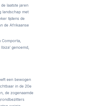
 de laatste jaren
g landschap met
ker tijdens de
n de Afrikaanse
an Comporta,
 Ibiza’ genoemd,
heeft een bewogen
chtbaar in de 20e
ren, de zogenaamde
grondbezitters
ieten weinig