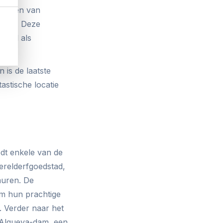
 wijnen van
imaat. Deze
onaal als
is de laatste
tastische locatie
edt enkele van de
relderfgoedstad,
muren. De
om hun prachtige
. Verder naar het
e Alqueva-dam, een