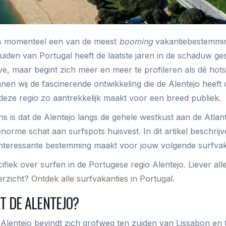
 is momenteel een van de meest
booming
vakantiebestemmi
zuiden van Portugal heeft de laatste jaren in de schaduw ge
ve, maar begint zich meer en meer te profileren als dé hot
ennen wij de fascinerende ontwikkeling die de Alentejo heef
 deze regio zo aantrekkelijk maakt voor een breed publiek.
s is dat de Alentejo langs de gehele westkust aan de Atlant
orme schat aan surfspots huisvest. In dit artikel beschrij
interessante bestemming maakt voor jouw volgende surfvak
ecifiek over surfen in de Portugese regio Alentejo. Liever a
erzicht?
Ontdek alle surfvakanties in Portugal
.
T DE ALENTEJO?
 Alentejo bevindt zich grofweg ten zuiden van Lissabon en