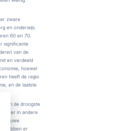
der zware
rg en onderwijs.
jaren 60 en 70.
 significante
deren van de
end en verdeeld
economie, hoewel
en heeft de regio
me, en de laatste
en van de droogste
wijl er in andere
d. Nieuwe
ken hebben er