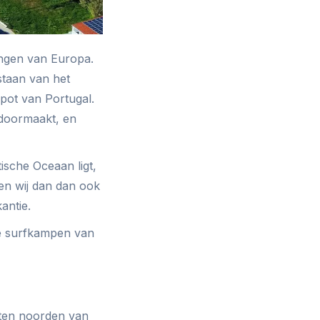
ngen van Europa.
staan van het
spot van Portugal.
t doormaakt, en
ische Oceaan ligt,
ven wij dan dan ook
antie.
lle surfkampen van
 ten noorden van