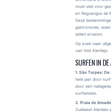
must-visit voor ge
en Reguengos de M
Deze bestemmingen
gastronomie, waardo
willen ervaren.
Op zoek naar uitge
van
Visit Alentejo
.
SURFEN IN DE
1. São Torpes: De
hele jaar door sur
door een nabijgele
surfsessies.
2. Praia do Amado
Zuidwest Alentejo 