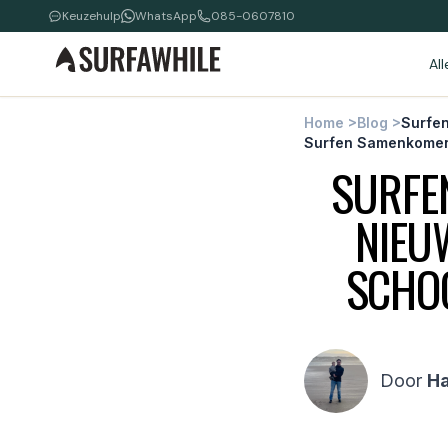
Keuzehulp
WhatsApp
085-0607810
Al
Home
>
Blog
>
Surfen
Surfen Samenkome
SURFEN
NIEU
SCHO
Door
H