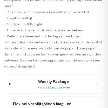
weekpakket bij het surfcamp in Caparica, Portugal. Een pakket
bevat:
– 7 nachten accommodatie (gedeeld of privé verblijf)
– Dagelijks ontbijt
– 5 x diner, 1 x BBQ night
– Onbeperkt toegang tot surfmateriaal en fietsen
– Welkomstevenement op de dag van aankomst
Je boekt de surfvakantie via ons boekingportaal. In de prijslijst
hieronder vind je een overzicht van de prijzen. Deze prijzen
dienen ter indicatie, en hier kunnen geen rechten aan worden
ontleend. Ga naar het
boekingportaal
voor de exacte prijzen
en beschikbaarheid.
Weekly Package
v.a. € 399 p.p. per week
Flexibel verblijf (alleen laag- en