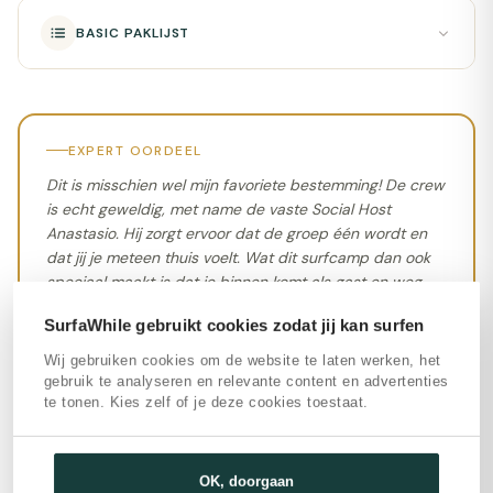
BASIC PAKLIJST
EXPERT OORDEEL
Dit is misschien wel mijn favoriete bestemming! De crew
is echt geweldig, met name de vaste Social Host
Anastasio. Hij zorgt ervoor dat de groep één wordt en
dat jij je meteen thuis voelt. Wat dit surfcamp dan ook
speciaal maakt is dat je binnen komt als gast en weg
gaat als vriend.
SurfaWhile gebruikt cookies zodat jij kan surfen
Wij gebruiken cookies om de website te laten werken, het
GESCHREVEN DOOR
gebruik te analyseren en relevante content en advertenties
Mees Bruin
te tonen. Kies zelf of je deze cookies toestaat.
Surf & Travel Specialist
Mees wordt gezien als de Surf Travel Expert van
SurfaWhile. Dat is niet voor niks. Zo heeft Mees
OK, doorgaan
meerdere zomers als ISA gecertificeerd