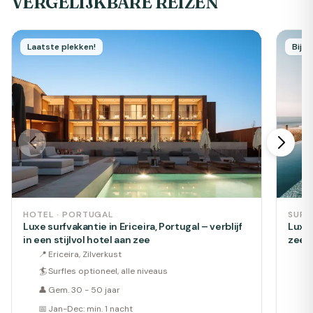
VERGELIJKBARE REIZEN
Laatste plekken!
Bijn
HOTEL · PORTUGAL
SURF
Luxe surfvakantie in Ericeira, Portugal – verblijf
Luxe 
in een stijlvol hotel aan zee
zee
📍
Ericeira, Zilverkust
📍
🏄
Surfles optioneel, alle niveaus
🏄
👤
Gem. 30 - 50 jaar
👤
📅
Jan-Dec: min. 1 nacht
📅