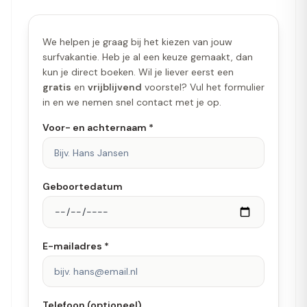
genoeg georganiseerd, van surfen tot gezellige
activiteiten, maar niets voelde verplicht. Je kunt
helemaal je eigen tempo volgen. En de mensen die er
We helpen je graag bij het kiezen van jouw
werken maken de ervaring echt compleet: ontzettend
surfvakantie. Heb je al een keuze gemaakt, dan
open, zorgzaam, behulpzaam en vooral super gezellig. Je
kun je direct boeken. Wil je liever eerst een
merkt aan alles hoeveel passie ze hebben voor wat ze
gratis
en
vrijblijvend
voorstel? Vul het formulier
doen! Deze reis heeft mijn verwachtingen echt
in en we nemen snel contact met je op.
overtroffen en ik weet nu al dat ik heel graag nog eens
Voor- en achternaam *
terug wil naar Gota Dagua. Echt een plek die je bijblijft ❤️
Geboortedatum
E-mailadres *
Telefoon (optioneel)