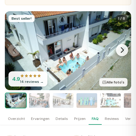
Best seller!
1
/
8
4.9
14
reviews →
Alle foto's
Overzicht
Ervaringen
Details
Prijzen
FAQ
Reviews
Vergel