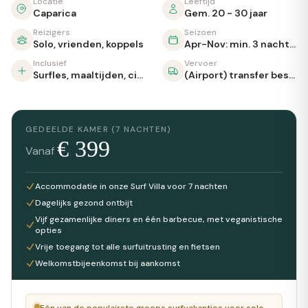
Locatie
Leeftijd
Caparica
Gem. 20 - 30 jaar
Reizigers
Seizoen
Solo, vrienden, koppels
Apr-Nov: min. 3 nachten (7 in hoogseizoen)
Inclusief
Vervoer
Surfles, maaltijden, citytrip, zwembad
(Airport) transfer beschikbaar
GEDEELDE KAMER (7 NACHTEN)
€
399
Vanaf
Accommodatie in onze Surf Villa voor 7 nachten
Dagelijks gezond ontbijt
Vijf gezamenlijke diners en één barbecue, met veganistische
opties
Vrije toegang tot alle surfuitrusting en fietsen
Welkomstbijeenkomst bij aankomst