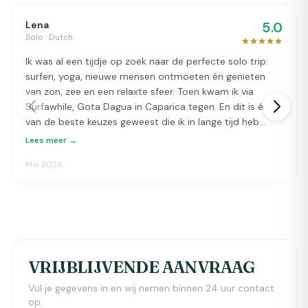
Lena
5.0
Solo · Dutch
Ik was al een tijdje op zoek naar de perfecte solo trip:
surfen, yoga, nieuwe mensen ontmoeten én genieten
van zon, zee en een relaxte sfeer. Toen kwam ik via
Surfawhile, Gota Dagua in Caparica tegen. En dit is één
van de beste keuzes geweest die ik in lange tijd heb
gemaakt. Ik kwam alleen aan, maar ging weg met een
Lees meer →
hele groep geweldige mensen die echt als een soort
Mei 2026
familie voelde. De sfeer op het camp is zó warm, open
en gezellig dat je je meteen thuis voelt. Iedereen wordt
betrokken en er hangt een fijne, positieve energie. De
locatie is ook echt fantastisch: alles is schoon, sfeervol
en prachtig zomers ingericht. Daarnaast kun je met de
fiets makkelijk allerlei leuke plekjes in de omgeving
ontdekken. Het eten was elke dag weer top geregeld,
VRIJBLIJVENDE AANVRAAG
zowel het ontbijt als diner waren super lekker en met
veel zorg gemaakt. Wat ik vooral fijn vond, was de
Vul je gegevens in en wij nemen binnen 24 uur contact
op.
perfecte balans tussen activiteiten en vrijheid. Er werd