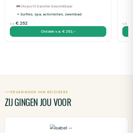
🚌
(Airport) transfer beschikbaar
🚌
✦
Surfles, spa, activiteiten, zwembad
✦
€
252
€
v.a.
v.a.
Ontdek v.a. € 252,-
ERVARINGEN VAN REIZIGERS
ZIJ GINGEN JOU VOOR