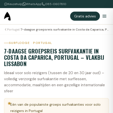
Keuzehulp
WhatsApp
085-0607810
Gratis advies
Portugal
/
7-daagse groepsreis surfvakantie in Costa da Caparica, Portugal – vlakbij Lissabon
SURFLODGE · PORTUGAL
7-DAAGSE GROEPSREIS SURFVAKANTIE IN
COSTA DA CAPARICA, PORTUGAL – VLAKBIJ
LISSABON
Ideaal voor solo reizigers (tussen de 20 en 30 jaar oud) –
volledig verzorgde surfvakantie met surflessen,
accommodatie, maaltijden en een gezellige internationale
sfeer
Eén van de populairste groeps surfvakanties voor solo
reizigers in Portugal