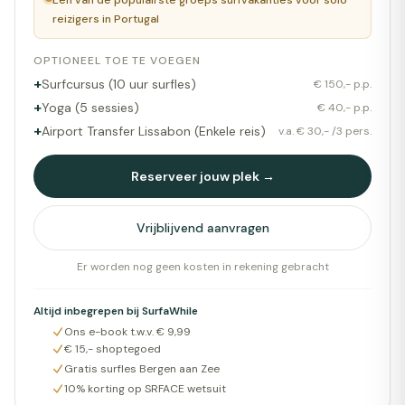
Eén van de populairste groeps surfvakanties voor solo
reizigers in Portugal
OPTIONEEL TOE TE VOEGEN
+
Surfcursus (10 uur surfles)
€ 150,- p.p.
+
Yoga (5 sessies)
€ 40,- p.p.
+
Airport Transfer Lissabon (Enkele reis)
v.a. € 30,- /3 pers.
Reserveer jouw plek →
Vrijblijvend aanvragen
Er worden nog geen kosten in rekening gebracht
Altijd inbegrepen bij SurfaWhile
Ons e-book t.w.v. € 9,99
€ 15,- shoptegoed
Gratis surfles Bergen aan Zee
10% korting op SRFACE wetsuit