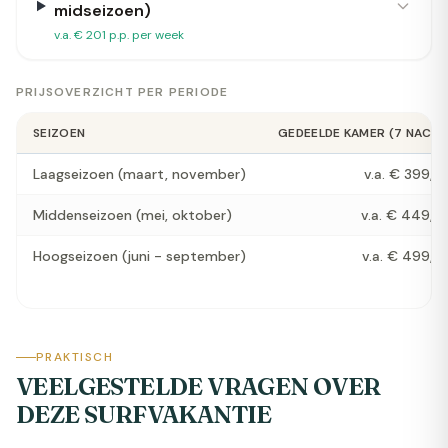
midseizoen)
v.a. € 201 p.p. per week
PRIJSOVERZICHT PER PERIODE
SEIZOEN
GEDEELDE KAMER (7 NACHT
Laagseizoen (maart, november)
v.a. € 399,- 
Middenseizoen (mei, oktober)
v.a. € 449,- 
Hoogseizoen (juni - september)
v.a. € 499,- 
PRAKTISCH
VEELGESTELDE VRAGEN OVER
DEZE SURFVAKANTIE