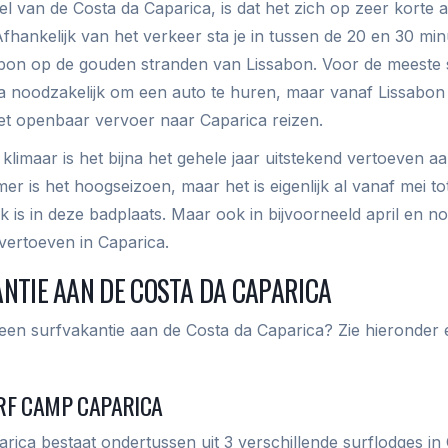
 van de Costa da Caparica, is dat het zich op zeer korte 
Afhankelijk van het verkeer sta je in tussen de 20 en 30 mi
abon op de gouden stranden van Lissabon. Voor de meeste 
jna noodzakelijk om een auto te huren, maar vanaf Lissabon
et openbaar vervoer naar Caparica reizen.
klimaar is het bijna het gehele jaar uitstekend vertoeven a
er is het hoogseizoen, maar het is eigenlijk al vanaf mei t
uk is in deze badplaats. Maar ook in bijvoorneeld april en n
 vertoeven in Caparica.
NTIE AAN DE COSTA DA CAPARICA
in een surfvakantie aan de Costa da Caparica? Zie hieronder 
RF CAMP CAPARICA
rica bestaat ondertussen uit 3 verschillende surflodges in 