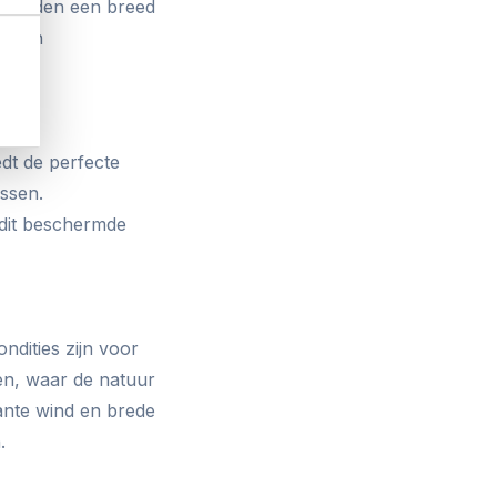
g bieden een breed
alleen
dt de perfecte
ossen.
 dit beschermde
ndities zijn voor
den, waar de natuur
ante wind en brede
.