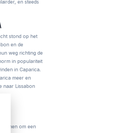
airder, en steeds
A
icht stond op het
abon en de
hun weg richting de
orm in populariteit
vinden in Caparica.
parica meer en
e naar Lissabon
CA
r redenen om een