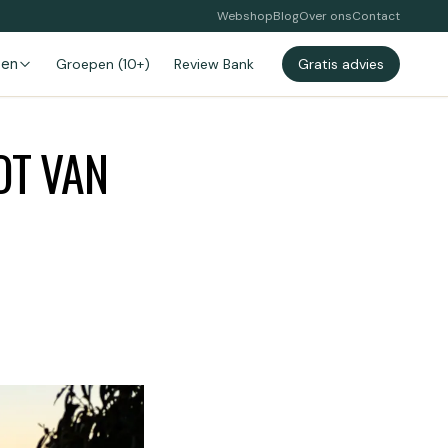
Webshop
Blog
Over ons
Contact
zen
Groepen (10+)
Review Bank
Gratis advies
OT VAN