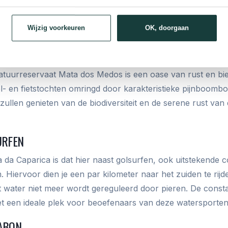
osta da Caparica te plannen. Het plaatsje en haar omgevin
activiteiten voor bezoekers die op zoek zijn naar meer dan 
Wijzig voorkeuren
OK, doorgaan
OUNTAINBIKEN IN MATA DOS MEDOS
atuurreservaat Mata dos Medos is een oase van rust en bie
l- en fietstochten omringd door karakteristieke pijnboomb
zullen genieten van de biodiversiteit en de serene rust van
URFEN
da Caparica is dat hier naast golsurfen, ook uitstekende co
. Hiervoor dien je een par kilometer naar het zuiden te rij
et water niet meer wordt gereguleerd door pieren. De const
t een ideale plek voor beoefenaars van deze watersporten
SABON