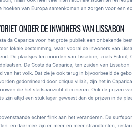
alle hoeken van Europa samenkomen en zorgen voor een ecl
VORIET ONDER DE INWONERS VAN LISSABON
osta da Caparica voor het grote publiek een onbekende be
 zeer lokale bestemming, waar vooral de inwoners van Lis
end. De plaatsjes ten noorden van Lissabon, zoals Estoril, 
adplaatsen. De Costa da Caparica, ten zuiden van Lissabon
d van het volk. Dat zie je ook terug in bijvoorbeeld de ge
worden gedomineerd door chique villa’s, zijn het in Caparic
uwen die het stadsaanzicht domineren. Ook de prijzen van
s zijn altijd een stuk lager geweest dan de prijzen in de pl
s bovenstaande echter flink aan het veranderen. De surfspor
en, en daarmee zijn er meer en meer strandtenten, restau