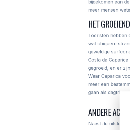
bijgekomen aan de 
meer mensen weten
HET GROEIEND
Toeristen hebben d
wat chiquere stran
geweldige surfcond
Costa da Caparica w
gegroeid, en er zij
Waar Caparica voor
meer een bestemmi
gaan als dagtrip.
ANDERE ACTIV
Naast de uitsteken