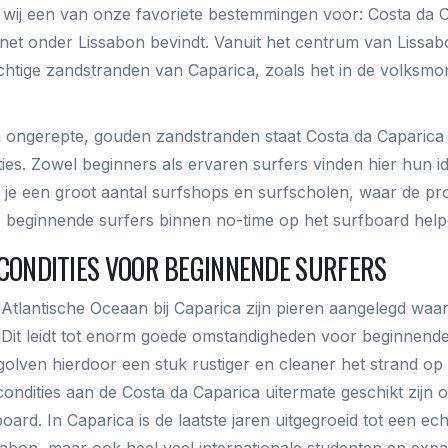
len wij een van onze favoriete bestemmingen voor: Costa da 
 net onder Lissabon bevindt. Vanuit het centrum van Lissabo
htige zandstranden van Caparica, zoals het in de volksmo
n ongerepte, gouden zandstranden staat Costa da Caparica
ties. Zowel beginners als ervaren surfers vinden hier hun i
ef je een groot aantal surfshops en surfscholen, waar de pr
e beginnende surfers binnen no-time op het surfboard help
CONDITIES VOOR BEGINNENDE SURFERS
 Atlantische Oceaan bij Caparica zijn pieren aangelegd wa
Dit leidt tot enorm goede omstandigheden voor beginnende
olven hierdoor een stuk rustiger en cleaner het strand op r
condities aan de Costa da Caparica uitermate geschikt zijn 
oard. In Caparica is de laatste jaren uitgegroeid tot een ech
ssabon, maar ook heel veel internationale studenten en expa