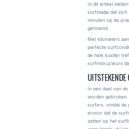
In dit artikel stel
surfstadje dat zich
minuten op de prac
genoemd.
Met kilometers aa
perfecte surfcondi
de hele kustlijn tr
surfinstructeurs d
UITSTEKENDE 
In een deel van de
worden gebroken. 
surfers, omdat de g
ervoor dat de surf
zetten op het surfb
waar locals uit Li