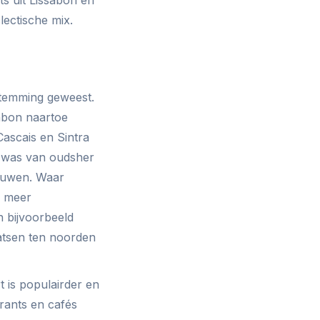
ectische mix.
stemming geweest.
sabon naartoe
Cascais en Sintra
, was van oudsher
bouwen. Waar
a meer
 bijvoorbeeld
aatsen ten noorden
t is populairder en
rants en cafés