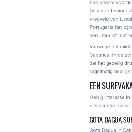
Een enorm voordeel
Lissabon bevindt. 
vliegveld van Liss
Portugal is het bi
een Uber of met h
Vanwege het milde 
Caparica. In de zom
dat het gezellig dr
regelmatig heerlijk
EEN SURFVAKA
Heb jij interesse 
uitstekende opties:
GOTA DAGUA SU
Gota Dagua in Capa