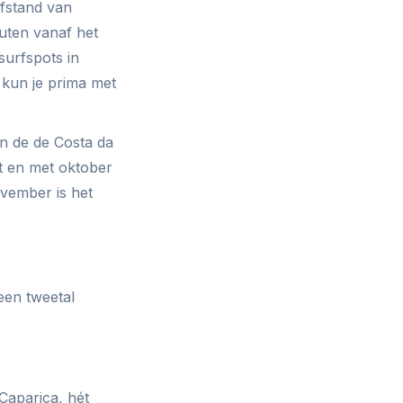
afstand van
nuten vanaf het
surfspots in
 kun je prima met
an de de Costa da
ot en met oktober
ovember is het
een tweetal
Caparica, hét