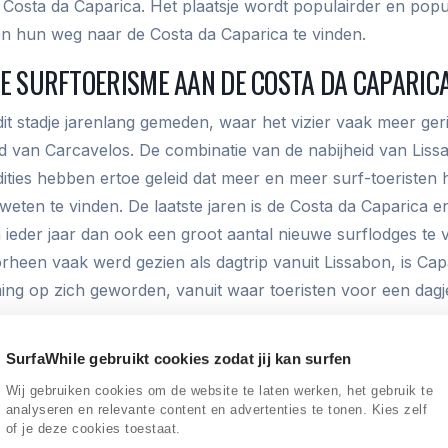
Costa da Caparica. Het plaatsje wordt populairder en popul
 hun weg naar de Costa da Caparica te vinden.
E SURFTOERISME AAN DE COSTA DA CAPARIC
it stadje jarenlang gemeden, waar het vizier vaak meer ger
d van Carcavelos. De combinatie van de nabijheid van Liss
ities hebben ertoe geleid dat meer en meer surf-toeristen 
eten te vinden. De laatste jaren is de Costa da Caparica en
n ieder jaar dan ook een groot aantal nieuwe surflodges te 
heen vaak werd gezien als dagtrip vanuit Lissabon, is Ca
ng op zich geworden, vanuit waar toeristen voor een dagj
SurfaWhile gebruikt cookies zodat jij kan surfen
ITEITEN IN EN RONDOM DE COSTA DA CAPARI
Wij gebruiken cookies om de website te laten werken, het gebruik te
analyseren en relevante content en advertenties te tonen. Kies zelf
de golven van de Costa da Caparica, zijn er nog veel mee
of je deze cookies toestaat.