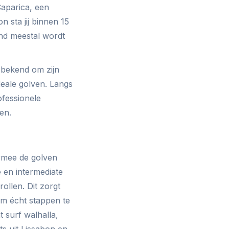
Caparica, een
n sta jij binnen 15
nd meestal wordt
 bekend om zijn
deale golven. Langs
ofessionele
en.
armee de golven
 en intermediate
ollen. Dit zorgt
om écht stappen te
t surf walhalla,
ts uit Lissabon en