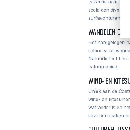
vakantie naar de C
scala aan diverse 
surfavonturen.
WANDELEN EN M
Het nabijgelegen n
setting voor wande
Natuurliefhebbers 
natuurgebied.
WIND- EN KITES
Uniek aan de Costa 
wind- en kitesurfen
wat wilder is en h
stranden maken he
CULTUREEL LIS