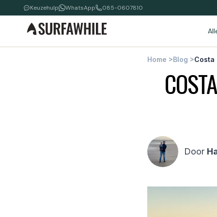
Keuzehulp
WhatsApp
085-0607810
Al
Home
>
Blog
>
Costa 
COSTA
Door
H