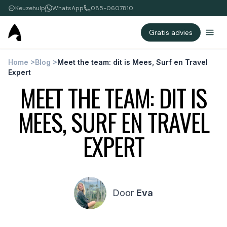
Keuzehulp
WhatsApp
085-0607810
Gratis advies
Home
>
Blog
>
Meet the team: dit is Mees, Surf en Travel
Expert
MEET THE TEAM: DIT IS
MEES, SURF EN TRAVEL
EXPERT
Door
Eva