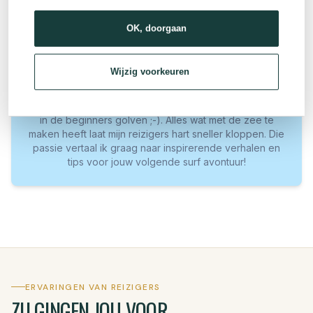
OK, doorgaan
Eva
Wijzig voorkeuren
Hi, ik ben Eva! Dol op reizen – vooral naar kust- en
strandbestemmingen – schrijven en surfen, al sta ik nog
in de beginners golven ;-). Alles wat met de zee te
maken heeft laat mijn reizigers hart sneller kloppen. Die
passie vertaal ik graag naar inspirerende verhalen en
tips voor jouw volgende surf avontuur!
ERVARINGEN VAN REIZIGERS
ZIJ GINGEN JOU VOOR