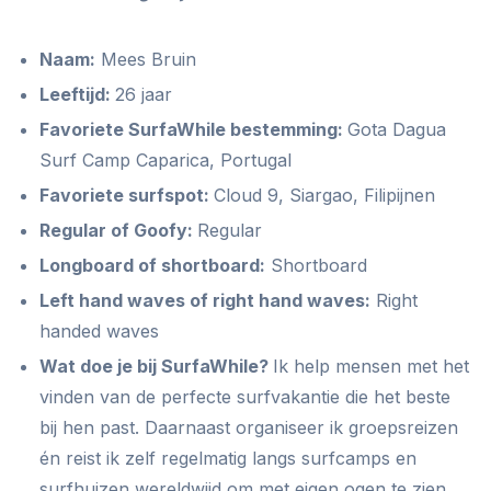
Naam:
Mees Bruin
Leeftijd:
26 jaar
Favoriete SurfaWhile bestemming:
Gota Dagua
Surf Camp Caparica, Portugal
Favoriete surfspot:
Cloud 9, Siargao, Filipijnen
Regular of Goofy:
Regular
Longboard of shortboard:
Shortboard
Left hand waves of right hand waves:
Right
handed waves
Wat doe je bij SurfaWhile?
Ik help mensen met het
vinden van de perfecte surfvakantie die het beste
bij hen past. Daarnaast organiseer ik groepsreizen
én reist ik zelf regelmatig langs surfcamps en
surfhuizen wereldwijd om met eigen ogen te zien