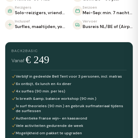
Reizigers
Seizoen
Solo-reizigers, vrienden, koppels, gezinnen
Mei-Sep: min. 7 nachten
Inclusief
Vervoer
Surfles, maaltijden, yoga, livemuziek
Busreis NL/BE of (Airport) transfer beschikbaar
BACK2BASIC
€
249
Vanaf
Verblijf in gedeelde Bell Tent voor 3 personen, incl. matras
6x ontbijt, 6x lunch en 4x diner
4x surfles (90 min. per les)
1x breath &amp; balance workshop (90 min.)
1x surf theorieles (90 min.) en gebruik surfmateriaal tijdens
de surflessen
Authentieke Franse wijn- en kaasavond
Vele activiteiten gedurende de week
Mogelijkheid om pakket te upgraden