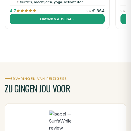
✦
Surfles, maaltijden, yoga, activiteiten
✦
4.7
€
364
€
v.a.
v.a.
Ontdek v.a. € 364,-
ERVARINGEN VAN REIZIGERS
ZIJ GINGEN JOU VOOR