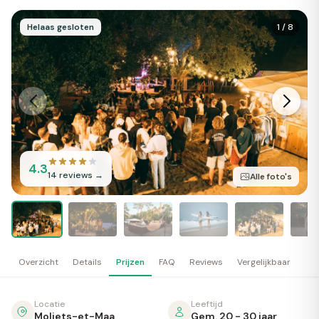
Helaas gesloten
1
/
8
4.3
14
reviews →
Alle foto's
Overzicht
Details
Prijzen
FAQ
Reviews
Vergelijkbaar
Locatie
Leeftijd
Moliets-et-Maa
Gem. 20 - 30 jaar