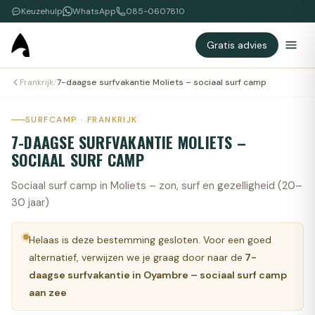
Keuzehulp
WhatsApp
085-0607810
Gratis advies
Frankrijk
/
7-daagse surfvakantie Moliets – sociaal surf camp
SURFCAMP · FRANKRIJK
7-DAAGSE SURFVAKANTIE MOLIETS –
SOCIAAL SURF CAMP
Sociaal surf camp in Moliets – zon, surf en gezelligheid (20–
30 jaar)
Helaas is deze bestemming gesloten. Voor een goed
alternatief, verwijzen we je graag door naar de
7-
daagse surfvakantie in Oyambre – sociaal surf camp
aan zee