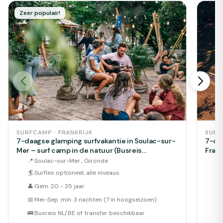
Zeer populair!
SURFCAMP · FRANKRIJK
SURF
7-daagse glamping surfvakantie in Soulac-sur-
7-daa
Mer – surf camp in de natuur (Busreis
Frank
Optioneel)
gezi
📍
Soulac-sur-Mer , Gironde
📍
🏄
Surfles optioneel, alle niveaus
🏄
👤
Gem. 20 - 35 jaar
👤
📅
Mei-Sep. min. 3 nachten (7 in hoogseizoen)
📅
🚌
Busreis NL/BE of transfer beschikbaar
🚌