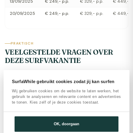
13/09/2025
€ 249,- p.p.
€ 329,- p.p.
€ 449,- p
20/09/2025
€ 249,- p.p.
€ 329,- p.p.
€ 449,- p
PRAKTISCH
VEELGESTELDE VRAGEN OVER
DEZE SURFVAKANTIE
AANKOMST
SurfaWhile gebruikt cookies zodat jij kan surfen
Wij gebruiken cookies om de website te laten werken, het
gebruik te analyseren en relevante content en advertenties
te tonen. Kies zelf of je deze cookies toestaat.
WAT IS INBEGREPEN?
OK, doorgaan
FACILITEITEN