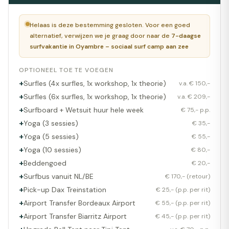
Helaas is deze bestemming gesloten. Voor een goed
alternatief, verwijzen we je graag door naar de
7-daagse
surfvakantie in Oyambre – sociaal surf camp aan zee
OPTIONEEL TOE TE VOEGEN
+
Surfles (4x surfles, 1x workshop, 1x theorie)
v.a. € 150,-
+
Surfles (6x surfles, 1x workshop, 1x theorie)
v.a. € 209,-
+
Surfboard + Wetsuit huur hele week
€ 75,- p.p.
+
Yoga (3 sessies)
€ 35,-
+
Yoga (5 sessies)
€ 55,-
+
Yoga (10 sessies)
€ 80,-
+
Beddengoed
€ 20,-
+
Surfbus vanuit NL/BE
€ 170,- (retour)
+
Pick-up Dax Treinstation
€ 25,- (p.p. per rit)
+
Airport Transfer Bordeaux Airport
€ 55,- (p.p. per rit)
+
Airport Transfer Biarritz Airport
€ 45,- (p.p. per rit)