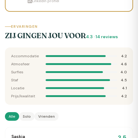
LinkedIn profiel
hij de wereld over gereisd om de allerbeste
golven te surfen. Met een bak aan ervaringen
helpt Mees je graag verder met je zoektocht
welke surfvakantie het beste bij jou past!
ERVARINGEN
ZIJ GINGEN JOU VOOR
4.3
·
14
reviews
Accommodatie
4.2
Atmosfeer
4.6
Surfles
4.0
Staf
4.5
Locatie
4.1
Prijs/kwaliteit
4.2
Alle
Solo
Vrienden
Saskia
3.5