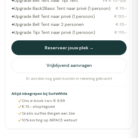
+
Upgrade Bell Tent naar Tipi Tent
v.a. € 70,- p.p.
+
Upgrade Back2Basic Tent naar privé (1 persoon)
€ 70,-
+
Upgrade Bell Tent naar privé (1 persoon)
€ 120,-
+
Upgrade Bell Tent naar 2 personen
€ 35,-
+
Upgrade Tipi Tent naar privé (1 persoon)
€ 170,-
Reserveer jouw plek →
Vrijblijvend aanvragen
Er worden nog geen kosten in rekening gebracht
Altijd inbegrepen bij SurfaWhile
Ons e-book t.w.v. € 9,99
€ 15,- shoptegoed
Gratis surfles Bergen aan Zee
10% korting op SRFACE wetsuit