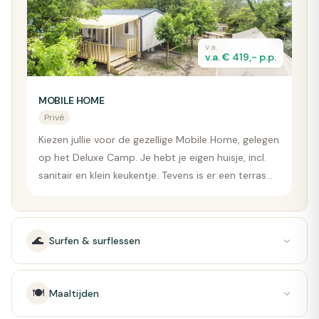
v.a.
v.a. € 419,- p.p.
MOBILE HOME
Privé
Kiezen jullie voor de gezellige Mobile Home, gelegen
op het Deluxe Camp. Je hebt je eigen huisje, incl.
sanitair en klein keukentje. Tevens is er een terras
waar je lekker een boekje kunt lezen.
🌊
Surfen & surflessen
🍽️
Maaltijden