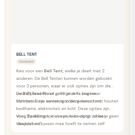
BELL TENT
Gedeeld
Kies voor een
Bell Tent
, welke je deelt met 2
anderen. De Bell Tenten kunnen worden geboekt
voor 3 personen, waar er ook opties zijn om die
voor 2 personen of zelfs privé te boeken.
De
Bell Tent Plus+
geeft je zelfs nog meer
Matrassen zijn aanwezig in deze ruime tent.
comfort. Deze tenten worden geleverd met houten
bedframe, elektriciteit en licht. Deze opties zijn
voor 2 personen, met een ‘twin-optie’ of een
Voeg
Bedding
toe aan jouw boeking, zodat je geen
‘double bed’.
slaapzak en kussen mee hoeft te nemen zelf.