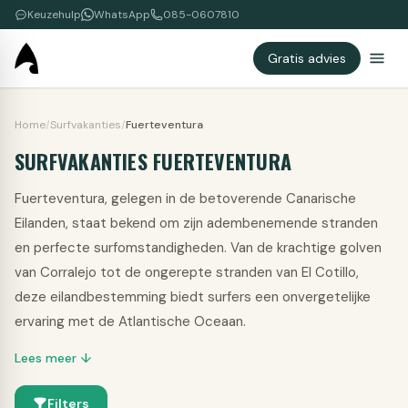
Keuzehulp
WhatsApp
085-0607810
Gratis advies
Home
/
Surfvakanties
/
Fuerteventura
SURFVAKANTIES FUERTEVENTURA
Fuerteventura, gelegen in de betoverende Canarische
Eilanden, staat bekend om zijn adembenemende stranden
en perfecte surfomstandigheden. Van de krachtige golven
van Corralejo tot de ongerepte stranden van El Cotillo,
deze eilandbestemming biedt surfers een onvergetelijke
ervaring met de Atlantische Oceaan.
Lees meer ↓
Filters