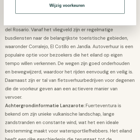
Wijzig voorkeuren
Vervoer en bereikbaarheid:
Fuerteventura is gemakkelijk
bereikbaar via het internationale vliegveld, gelegen in Puerto
del Rosario. Vanaf het vliegveld zijn er regelmatige
busdiensten naar de belangrijkste toeristische gebieden,
waaronder Corralejo, El Cotillo en Jandía. Autoverhuur is een
populaire optie voor bezoekers die het eiland op eigen
tempo willen verkennen. De wegen zijn goed onderhouden
en bewegwijzerd, waardoor het rijden eenvoudig en veilig is.
Daarnaast zijn er tal van fietsverhuurbedrijven voor degenen
die de voorkeur geven aan een actievere manier van
vervoer.
Achtergrondinformatie Lanzarote:
Fuerteventura is
bekend om zijn unieke vulkanische landschap, lange
zandstranden en constante wind, wat het een ideale
bestemming maakt voor watersportliefhebbers. Het eiland
heeft een rijke geschiedenis die teruggaat tot de