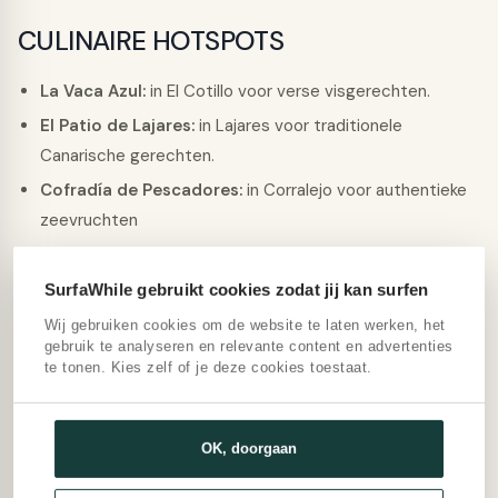
CULINAIRE HOTSPOTS
La Vaca Azul:
in El Cotillo voor verse visgerechten.
El Patio de Lajares:
in Lajares voor traditionele
Canarische gerechten.
Cofradía de Pescadores:
in Corralejo voor authentieke
zeevruchten
Restaurante 555:
in Jandía voor fusion en internationale
keuken
SurfaWhile gebruikt cookies zodat jij kan surfen
Baobab:
in Costa Calma voor vegetarische en
Wij gebruiken cookies om de website te laten werken, het
veganistische opties..
gebruik te analyseren en relevante content en advertenties
te tonen. Kies zelf of je deze cookies toestaat.
PRAKTISCHE INFORMATIE EN
REISTIPS VOOR SURFVAKANTIES
OK, doorgaan
IN LANZAROTE