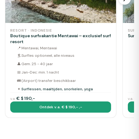
RESORT · INDONESIE
SURF
Boutique surfvakantie Mentawai – exclusief surf
Surfv
resort
📍
📍
Mentawai, Mentawai
🏄
🏄
Surfles optioneel, alle niveaus
👤
👤
Gem. 25 - 40 jaar
📅
📅
Jan-Dec: min. 1 nacht
🚌
🚌
(Airport) transfer beschikbaar
✦
✦
Surflessen, maaltijden, snorkelen, yoga
€
$ 190,-
€
v.a.
v.a.
Ontdek v.a. € $ 190,- ,-