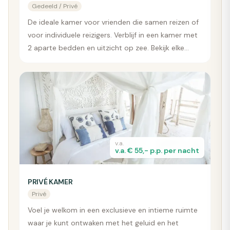
Gedeeld / Privé
De ideale kamer voor vrienden die samen reizen of
voor individuele reizigers. Verblijf in een kamer met
2 aparte bedden en uitzicht op zee. Bekijk elke
ochtend de golven en geniet van de prachtige
zonsondergangen die Bali te bieden heeft. Met
eigen badkamer
v.a.
v.a. € 55,- p.p. per nacht
PRIVÉ KAMER
Privé
Voel je welkom in een exclusieve en intieme ruimte
waar je kunt ontwaken met het geluid en het