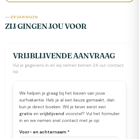
golven te surfen. Met een bak aan ervaringen
helpt Mees je graag verder met je zoektocht
welke surfvakantie het beste bij jou past!
ERVARINGEN
ZIJ GINGEN JOU VOOR
VRIJBLIJVENDE AANVRAAG
Vul je gegevens in en wij nemen binnen 24 uur contact
op.
We helpen je graag bij het kiezen van jouw
surfvakantie. Heb je al een keuze gemaakt, dan
kun je direct boeken. Wil je liever eerst een
gratis
en
vrijblijvend
voorstel? Vul het formulier
in en we nemen snel contact met je op.
Voor- en achternaam *