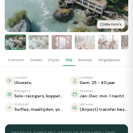
Alle foto's
Overzicht
Details
Prijzen
FAQ
Reviews
Vergelijkbaar
Locatie
Leeftijd
Uluwatu
Gem. 25 - 40 jaar
Reizigers
Seizoen
Solo-reizigers, koppels, vrienden, gezinnen
Jan-Dec: min. 1 nacht
Inclusief
Vervoer
Surfles, maaltijden, yoga, activiteiten
(Airport) transfer beschikbaar
GEDEELDE KAMER MET GEDEELDE BADKAMER (TWIN