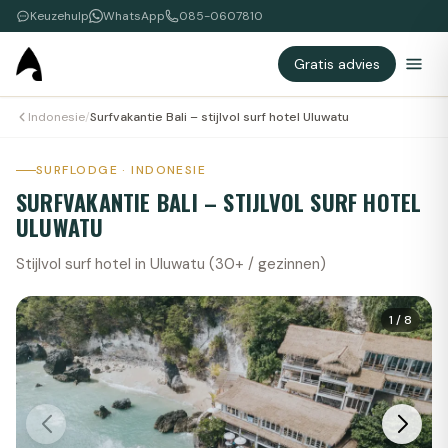
Keuzehulp
WhatsApp
085-0607810
Gratis advies
Indonesie
/
Surfvakantie Bali – stijlvol surf hotel Uluwatu
SURFLODGE · INDONESIE
SURFVAKANTIE BALI – STIJLVOL SURF HOTEL
ULUWATU
Stijlvol surf hotel in Uluwatu (30+ / gezinnen)
1
/
8