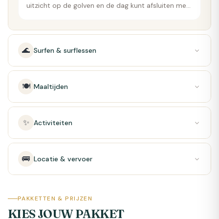
uitzicht op de golven en de dag kunt afsluiten met
de zonsondergangen van Bali. Geniet ook van de
privébadkamer.
🌊
Surfen & surflessen
🍽️
Maaltijden
✨
Activiteiten
🚌
Locatie & vervoer
PAKKETTEN & PRIJZEN
KIES JOUW PAKKET