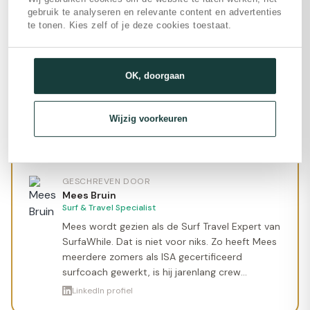
gebruik te analyseren en relevante content en advertenties
Dankzij zijn strategische ligging dicht bij verschillende
te tonen. Kies zelf of je deze cookies toestaat.
point breaks, verwelkomt dit prachtige surf hotel Bali
surfers van alle niveaus. Het maakt niet uit of het je
eerste keer surfen is of dat je een professional bent, er
OK, doorgaan
is altijd een point break op loopafstand voor jou. Het
surfcamp in Bali is de perfecte plek voor koppels,
vrienden en individuele reizigers. Voor degenen die van
Wijzig voorkeuren
de oceaan en het strand houden en het geluid ervan
graag vanuit hun bed horen.
GESCHREVEN DOOR
Mees Bruin
Surf & Travel Specialist
Mees wordt gezien als de Surf Travel Expert van
SurfaWhile. Dat is niet voor niks. Zo heeft Mees
meerdere zomers als ISA gecertificeerd
surfcoach gewerkt, is hij jarenlang crew
geweest op verschillende surfcamps en heeft
LinkedIn profiel
hij de wereld over gereisd om de allerbeste