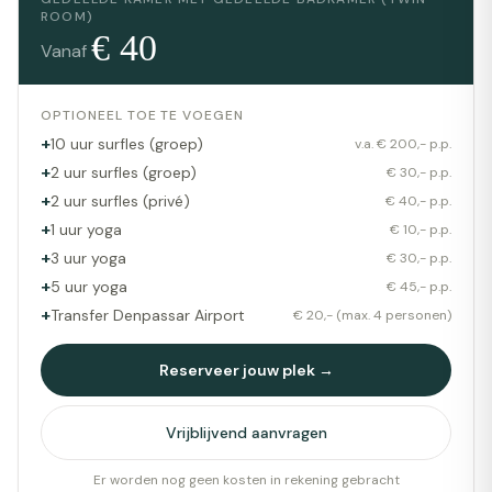
ROOM)
€
40
Vanaf
OPTIONEEL TOE TE VOEGEN
+
10 uur surfles (groep)
v.a. € 200,- p.p.
+
2 uur surfles (groep)
€ 30,- p.p.
+
2 uur surfles (privé)
€ 40,- p.p.
+
1 uur yoga
€ 10,- p.p.
+
3 uur yoga
€ 30,- p.p.
+
5 uur yoga
€ 45,- p.p.
+
Transfer Denpassar Airport
€ 20,- (max. 4 personen)
Reserveer jouw plek →
Vrijblijvend aanvragen
Er worden nog geen kosten in rekening gebracht