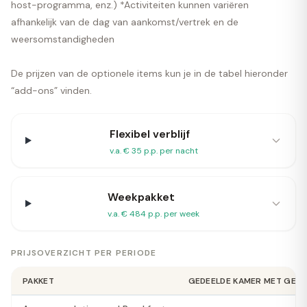
host-programma, enz.) *Activiteiten kunnen variëren
afhankelijk van de dag van aankomst/vertrek en de
weersomstandigheden
De prijzen van de optionele items kun je in de tabel hieronder
“add-ons” vinden.
Flexibel verblijf
v.a. € 35 p.p. per nacht
Weekpakket
v.a. € 484 p.p. per week
PRIJSOVERZICHT PER PERIODE
PAKKET
GEDEELDE KAMER MET GEDE