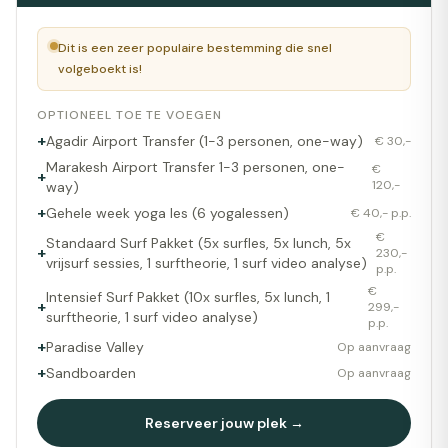
Dit is een zeer populaire bestemming die snel
volgeboekt is!
OPTIONEEL TOE TE VOEGEN
+
Agadir Airport Transfer (1-3 personen, one-way)
€ 30,-
Marakesh Airport Transfer 1-3 personen, one-
€
+
120,-
way)
+
Gehele week yoga les (6 yogalessen)
€ 40,- p.p.
€
Standaard Surf Pakket (5x surfles, 5x lunch, 5x
+
230,-
vrijsurf sessies, 1 surftheorie, 1 surf video analyse)
p.p.
€
Intensief Surf Pakket (10x surfles, 5x lunch, 1
+
299,-
surftheorie, 1 surf video analyse)
p.p.
+
Paradise Valley
Op aanvraag
+
Sandboarden
Op aanvraag
Reserveer jouw plek →