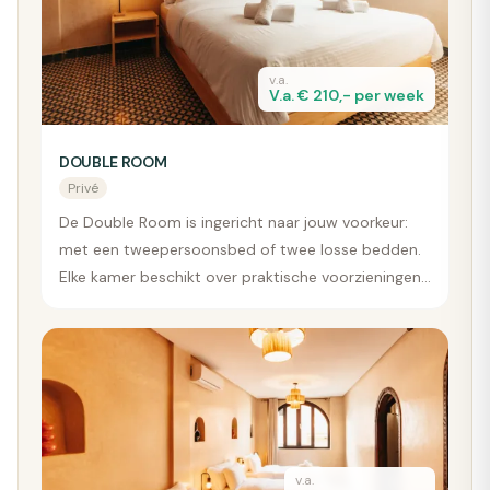
v.a.
V.a. € 210,- per week
DOUBLE ROOM
Privé
De Double Room is ingericht naar jouw voorkeur:
met een tweepersoonsbed of twee losse bedden.
Elke kamer beschikt over praktische voorzieningen
zoals nachtkastjes, lampjes, stopcontacten en een
kledingkast. Het is een comfortabele optie voor wie
graag wat meer privacy wil tijdens de surfvakantie,
ideaal voor koppels of vrienden die samen reizen.
v.a.