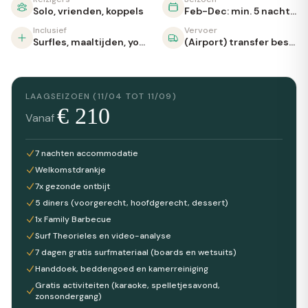
Solo, vrienden, koppels
Feb-Dec: min. 5 nachten, weekpakket beschikbaar
Inclusief
Vervoer
Surfles, maaltijden, yoga, zwembad
(Airport) transfer beschikbaar
LAAGSEIZOEN (11/04 TOT 11/09)
€
210
Vanaf
7 nachten accommodatie
Welkomstdrankje
7x gezonde ontbijt
5 diners (voorgerecht, hoofdgerecht, dessert)
1x Family Barbecue
Surf Theorieles en video-analyse
7 dagen gratis surfmateriaal (boards en wetsuits)
Handdoek, beddengoed en kamerreiniging
Gratis activiteiten (karaoke, spelletjesavond,
zonsondergang)