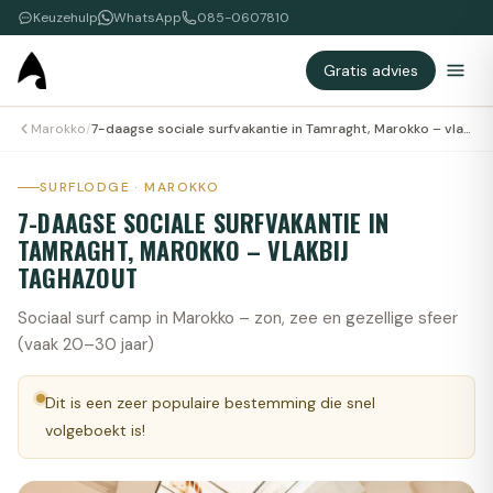
Keuzehulp
WhatsApp
085-0607810
Gratis advies
Marokko
/
7-daagse sociale surfvakantie in Tamraght, Marokko – vlakbij Taghazout
SURFLODGE · MAROKKO
7-DAAGSE SOCIALE SURFVAKANTIE IN
TAMRAGHT, MAROKKO – VLAKBIJ
TAGHAZOUT
Sociaal surf camp in Marokko – zon, zee en gezellige sfeer
(vaak 20–30 jaar)
Dit is een zeer populaire bestemming die snel
volgeboekt is!