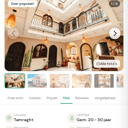
Zeer populair!
1
/
8
Alle foto's
Overzicht
Details
Prijzen
FAQ
Reviews
Vergelijkbaar
Locatie
Leeftijd
Tamraght
Gem. 20 - 30 jaar
Reizigers
Seizoen