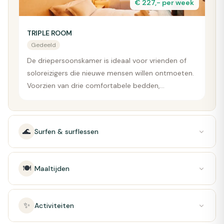
€ 227,- per week
TRIPLE ROOM
Gedeeld
De driepersoonskamer is ideaal voor vrienden of
soloreizigers die nieuwe mensen willen ontmoeten.
Voorzien van drie comfortabele bedden,
nachtkastjes, lampjes, stopcontacten en
opbergruimte.
🌊
Surfen & surflessen
🍽️
Maaltijden
✨
Activiteiten