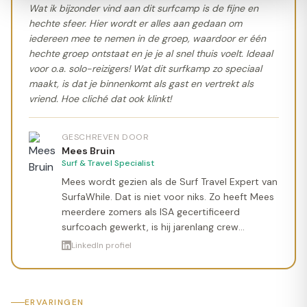
Wat ik bijzonder vind aan dit surfcamp is de fijne en
hechte sfeer. Hier wordt er alles aan gedaan om
iedereen mee te nemen in de groep, waardoor er één
hechte groep ontstaat en je je al snel thuis voelt. Ideaal
voor o.a. solo-reizigers! Wat dit surfkamp zo speciaal
maakt, is dat je binnenkomt als gast en vertrekt als
vriend. Hoe cliché dat ook klinkt!
GESCHREVEN DOOR
Mees Bruin
Surf & Travel Specialist
Mees wordt gezien als de Surf Travel Expert van
SurfaWhile. Dat is niet voor niks. Zo heeft Mees
meerdere zomers als ISA gecertificeerd
surfcoach gewerkt, is hij jarenlang crew
geweest op verschillende surfcamps en heeft
LinkedIn profiel
hij de wereld over gereisd om de allerbeste
golven te surfen. Met een bak aan ervaringen
helpt Mees je graag verder met je zoektocht
welke surfvakantie het beste bij jou past!
ERVARINGEN