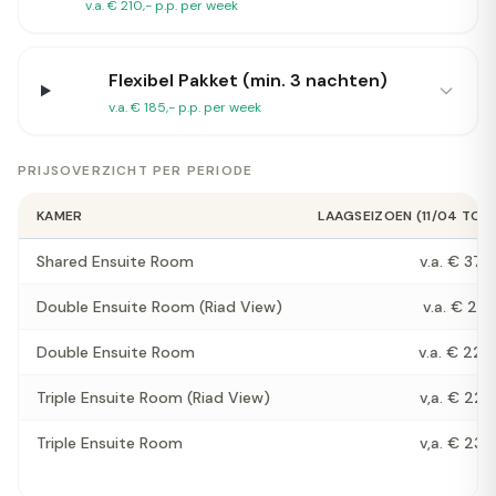
v.a. € 210,- p.p. per week
Flexibel Pakket (min. 3 nachten)
v.a. € 185,- p.p. per week
PRIJSOVERZICHT PER PERIODE
KAMER
LAAGSEIZOEN (11/04 TOT 
Shared Ensuite Room
v.a. € 379,
Double Ensuite Room (Riad View)
v.a. € 210,
Double Ensuite Room
v.a. € 225,
Triple Ensuite Room (Riad View)
v,a. € 227,
Triple Ensuite Room
v,a. € 232,