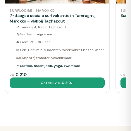
SURFLODGE · MAROKKO
SURF
7-daagse sociale surfvakantie in Tamraght,
Surfv
Marokko – vlakbij Taghazout
📍
📍
Tamraght, Regio Taghazout
🏄
🏄
Surfles inbegrepen
👤
👤
Gem. 20 - 30 jaar
📅
📅
Feb-Dec: min. 5 nachten, weekpakket beschikbaar
🚌
🚌
(Airport) transfer beschikbaar
✦
✦
Surfles, maaltijden, yoga, zwembad
€
210
€
v.a.
v.a.
Ontdek v.a. € 210,-