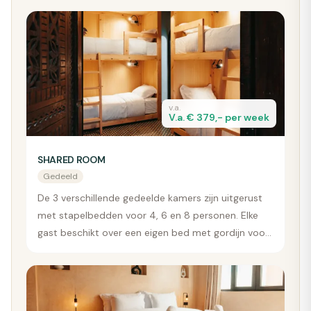
v.a.
V.a. € 379,- per week
SHARED ROOM
Gedeeld
De 3 verschillende gedeelde kamers zijn uitgerust
met stapelbedden voor 4, 6 en 8 personen. Elke
gast beschikt over een eigen bed met gordijn voor
privacy, een stopcontact, een kluisje en een
leeslampje. Een perfecte keuze voor soloreizigers
en een geweldige manier om nieuwe vrienden te
maken!