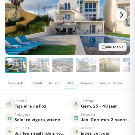
Alle foto's
Overzicht
Details
Prijzen
FAQ
Reviews
Vergelijkbaar
Locatie
Leeftijd
Figueira da Foz
Gem. 25 - 40 jaar
Reizigers
Seizoen
Solo-reizigers, vrienden, koppels, gezinnen
Jan-Dec: min. 3 nachten
Inclusief
Vervoer
Surfles, maaltijden, yoga, zwembad
Eigen vervoer