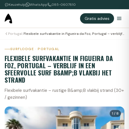
Keuzehulp
WhatsApp
085-0607810
Gratis advies
Portugal
/
Flexibele surfvakantie in Figueira da Foz, Portugal – verblijf in een sfeervolle surf B&amp;B vlakbij het strand
SURFLODGE · PORTUGAL
FLEXIBELE SURFVAKANTIE IN FIGUEIRA DA
FOZ, PORTUGAL – VERBLIJF IN EEN
SFEERVOLLE SURF B&AMP;B VLAKBIJ HET
STRAND
Flexibele surfvakantie – rustige B&amp;B vlakbij strand (30+
/ gezinnen)
1
/
8