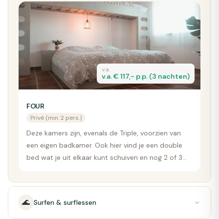
boeken.
v.a.
v.a. € 117,- p.p. (3 nachten)
FOUR
Privé (min. 2 pers.)
Deze kamers zijn, evenals de Triple, voorzien van
een eigen badkamer. Ook hier vind je een double
bed wat je uit elkaar kunt schuiven en nog 2 of 3
losse bedden. Minimale bezetting is 2 personen.
🌊
Surfen & surflessen