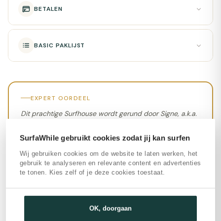
BETALEN
BASIC PAKLIJST
EXPERT OORDEEL
Dit prachtige Surfhouse wordt gerund door Signe, a.k.a.
Cece en Nalu, een warmhartig Belgisch / Californian
koppel en bevindt zich op een geweldige plek met een
SurfaWhile gebruikt cookies zodat jij kan surfen
adembenemend uitzicht op misschien wel de langste
Wij gebruiken cookies om de website te laten werken, het
golf van Europa, namelijk: Buarcos. Deze omgeving is
gebruik te analyseren en relevante content en advertenties
nog vrij onontdekt, ideaal dus als je de drukte, maar ook
te tonen. Kies zelf of je deze cookies toestaat.
de hitte van de Algarve wilt vermijden. Dit is een fijne
plek als je op zoek bent naar luxe, rust en heel veel surf!
OK, doorgaan
GESCHREVEN DOOR