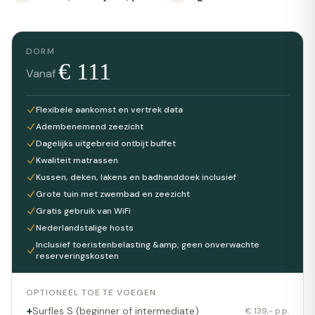
DORM
€
111
Vanaf
Flexibele aankomst en vertrek data
Adembenemend zeezicht
Dagelijks uitgebreid ontbijt buffet
Kwaliteit matrassen
Kussen, deken, lakens en badhanddoek inclusief
Grote tuin met zwembad en zeezicht
Gratis gebruik van WiFi
Nederlandstalige hosts
Inclusief toeristenbelasting &amp; geen onverwachte
reserveringskosten
OPTIONEEL TOE TE VOEGEN
+
Surfles S (beginner of intermediate)
€ 139,- p.p.