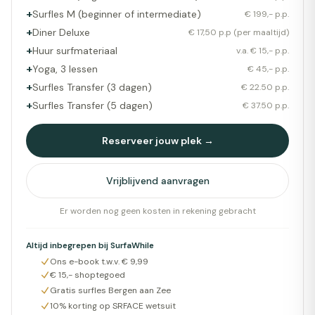
+
Surfles M (beginner of intermediate)
€ 199,- p.p.
+
Diner Deluxe
€ 17,50 p.p (per maaltijd)
+
Huur surfmateriaal
v.a. € 15,- p.p.
+
Yoga, 3 lessen
€ 45,- p.p.
+
Surfles Transfer (3 dagen)
€ 22.50 p.p.
+
Surfles Transfer (5 dagen)
€ 37.50 p.p.
Reserveer jouw plek →
Vrijblijvend aanvragen
Er worden nog geen kosten in rekening gebracht
Altijd inbegrepen bij SurfaWhile
Ons e-book t.w.v. € 9,99
€ 15,- shoptegoed
Gratis surfles Bergen aan Zee
10% korting op SRFACE wetsuit