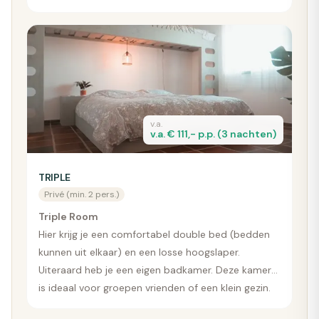
boeken. Beddengoed en een handdoek zijn
uiteraard inbegrepen. Ook heb je een eigen
badkamer.
v.a.
v.a. € 111,- p.p. (3 nachten)
TRIPLE
Privé (min. 2 pers.)
Triple Room
Hier krijg je een comfortabel double bed (bedden
kunnen uit elkaar) en een losse hoogslaper.
Uiteraard heb je een eigen badkamer. Deze kamer
is ideaal voor groepen vrienden of een klein gezin.
Deze kamer kun je in theorie ook voor jezelf