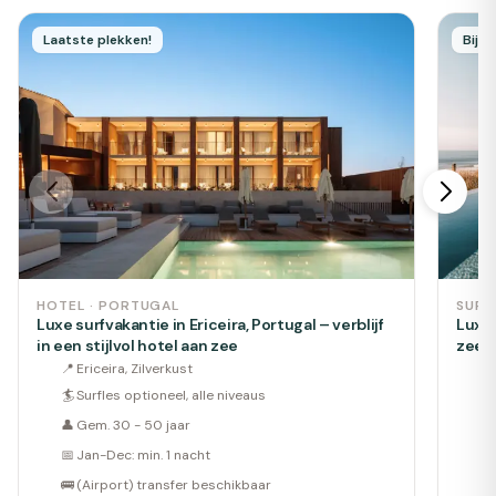
Laatste plekken!
Bijn
HOTEL · PORTUGAL
SURF
Luxe surfvakantie in Ericeira, Portugal – verblijf
Luxe 
in een stijlvol hotel aan zee
zee
📍
Ericeira, Zilverkust
📍
🏄
Surfles optioneel, alle niveaus
🏄
👤
Gem. 30 - 50 jaar
👤
📅
Jan-Dec: min. 1 nacht
📅
🚌
(Airport) transfer beschikbaar
🚌