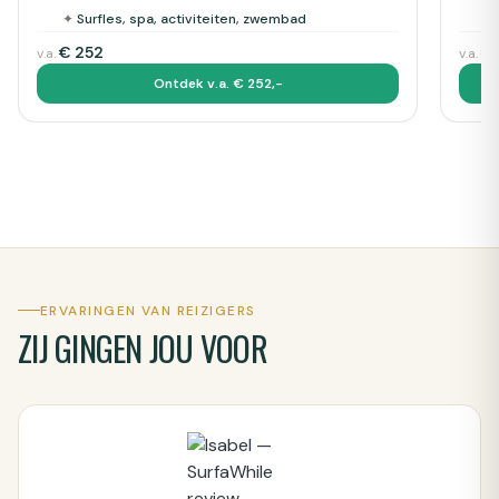
✦
Surfles, spa, activiteiten, zwembad
✦
€
252
€
v.a.
v.a.
Ontdek v.a. € 252,-
ERVARINGEN VAN REIZIGERS
ZIJ GINGEN JOU VOOR