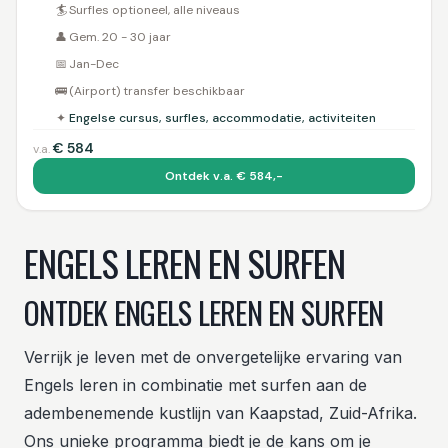
🏄
Surfles optioneel, alle niveaus
👤
Gem. 20 - 30 jaar
📅
Jan-Dec
🚌
(Airport) transfer beschikbaar
✦
Engelse cursus, surfles, accommodatie, activiteiten
€
584
v.a.
Ontdek v.a. € 584,-
ENGELS LEREN EN SURFEN
ONTDEK ENGELS LEREN EN SURFEN
Verrijk je leven met de onvergetelijke ervaring van
Engels leren in combinatie met surfen aan de
adembenemende kustlijn van Kaapstad, Zuid-Afrika.
Ons unieke programma biedt je de kans om je