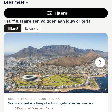
Lees meer +
Filters
1
surf & taalreizen voldoen aan jouw criteria.
Lijst
Kaart
SURF + TAALREIS · ZUID-AFRIKA
Surf- en taalreis Kaapstad – Engels leren en surfen
📍
Kaapstad, Western Cape