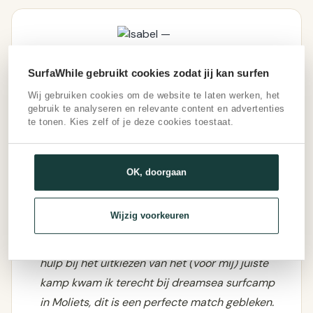
SurfaWhile gebruikt cookies zodat jij kan surfen
Wij gebruiken cookies om de website te laten werken, het
gebruik te analyseren en relevante content en advertenties
ISABEL
te tonen. Kies zelf of je deze cookies toestaat.
DREAMSEA SURF CAMP MOLIETS
"Dankzij de hulp van SurfaWhile de beste reis
OK, doorgaan
gemaakt die ik mij kon wensen. Het was mijn
eerste solo trip en door onnodige angst voor
Wijzig voorkeuren
het onbekende had ik deze trip bijna aan mij
voorbij laten gaan. Dankzij de snelle reacties en
hulp bij het uitkiezen van het (voor mij) juiste
kamp kwam ik terecht bij dreamsea surfcamp
in Moliets, dit is een perfecte match gebleken.