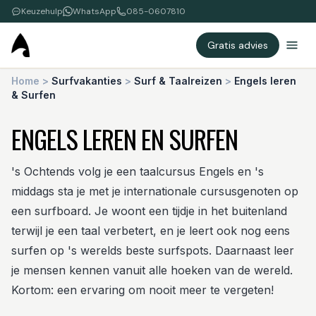
Keuzehulp
WhatsApp
085-0607810
Gratis advies
Home
>
Surfvakanties
>
Surf & Taalreizen
>
Engels leren
& Surfen
ENGELS LEREN EN SURFEN
's Ochtends volg je een taalcursus Engels en 's
middags sta je met je internationale cursusgenoten op
een surfboard. Je woont een tijdje in het buitenland
terwijl je een taal verbetert, en je leert ook nog eens
surfen op 's werelds beste surfspots. Daarnaast leer
je mensen kennen vanuit alle hoeken van de wereld.
Kortom: een ervaring om nooit meer te vergeten!