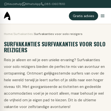
Keuzehulp
WhatsApp
085-0607810
Gratis advies
Home
/
Surfvakanties
/
Surfvakanties voor solo reizigers
SURFVAKANTIES SURFVAKANTIES VOOR SOLO
REIZIGERS
Reis je alleen en wil je een unieke ervaring? Surfvakanties
voor solo reizigers bieden de perfecte mix van avontuur en
ontspanning. Ontmoet gelijkgestemde surfers van over de
hele wereld terwijl je leert surfen of je skills naar een hoger
niveau tilt. Met georganiseerde activiteiten en gedeelde
accommodaties voel je je nooit alleen, maar behoud je wel
de vrijheid om je eigen pad te kiezen. Dit is de ultieme
vakantie voor zelfstandige avonturiers!