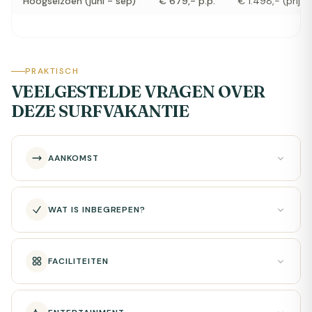
Hoogseizoen (juni - sep)
€ 679,- p.p.
€ 1.498,- (prijs 
PRAKTISCH
VEELGESTELDE VRAGEN OVER
DEZE SURFVAKANTIE
AANKOMST
WAT IS INBEGREPEN?
FACILITEITEN