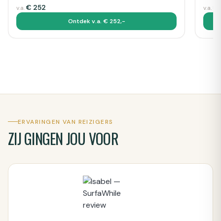
€
252
€
v.a.
v.a.
Ontdek v.a. € 252,-
ERVARINGEN VAN REIZIGERS
ZIJ GINGEN JOU VOOR