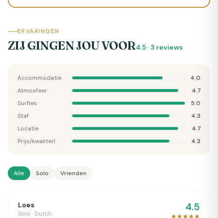
golven te surfen. Met een bak aan ervaringen
helpt Mees je graag verder met je zoektocht
welke surfvakantie het beste bij jou past!
ERVARINGEN
ZIJ GINGEN JOU VOOR
4.5
·
3
reviews
Accommodatie
4.0
Atmosfeer
4.7
Surfles
5.0
Staf
4.3
Locatie
4.7
Prijs/kwaliteit
4.3
Alle
Solo
Vrienden
Loes
4.5
Solo · Dutch