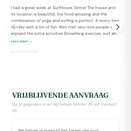
I had a great week at SurfHouse Sintra! The house and
its location is beautiful, the food amazing and the
combination of yoga and surfing is perfect. A worry free
holiday with a lot of fun. Also met very nice people and
enjoyed the extra activities (breathing exercise, surf and
skate, pingpong). Only downside is that the sauna and
Lees meer →
jacuzzi are not working (was not informed about this
November 2024
beforehand) and the house is a bit noisy and the
staff/volunteers are very present (staying up and
making noise till late, at times eating/taking food before
guests and most of the time there was more staff or
friends of staff present than guests)
VRIJBLIJVENDE AANVRAAG
Vul je gegevens in en wij nemen binnen 24 uur contact
op.
We helpen je graag bij het kiezen van jouw