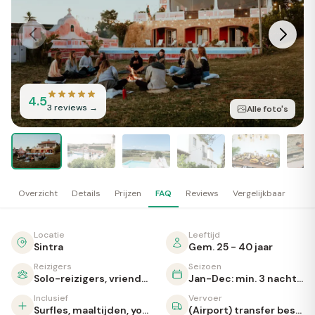
4.5
3
reviews →
Alle foto's
Overzicht
Details
Prijzen
FAQ
Reviews
Vergelijkbaar
Locatie
Leeftijd
Sintra
Gem. 25 - 40 jaar
Reizigers
Seizoen
Solo-reizigers, vrienden, koppels
Jan-Dec: min. 3 nachten (7 in hoogseizoen)
Inclusief
Vervoer
Surfles, maaltijden, yoga, zwembad
(Airport) transfer beschikbaar