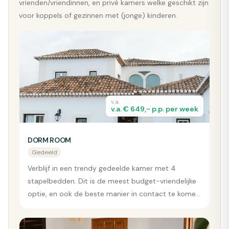
vrienden/vriendinnen, en privé kamers welke geschikt zijn
voor koppels of gezinnen met (jonge) kinderen.
v.a.
v.a. € 649,- p.p. per week
DORM ROOM
Gedeeld
Verblijf in een trendy gedeelde kamer met 4
stapelbedden. Dit is de meest budget-vriendelijke
optie, en ook de beste manier in contact te komen
met mede-reizigers.