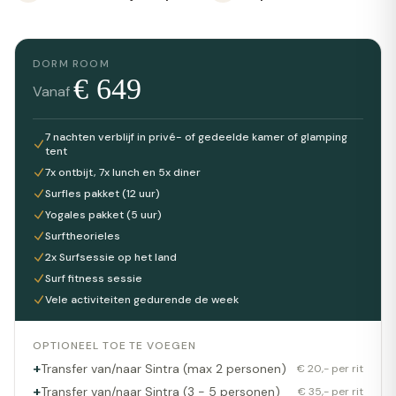
DORM ROOM
€
649
Vanaf
7 nachten verblijf in privé- of gedeelde kamer of glamping
tent
7x ontbijt, 7x lunch en 5x diner
Surfles pakket (12 uur)
Yogales pakket (5 uur)
Surftheorieles
2x Surfsessie op het land
Surf fitness sessie
Vele activiteiten gedurende de week
OPTIONEEL TOE TE VOEGEN
+
Transfer van/naar Sintra (max 2 personen)
€ 20,- per rit
+
Transfer van/naar Sintra (3 - 5 personen)
€ 35,- per rit