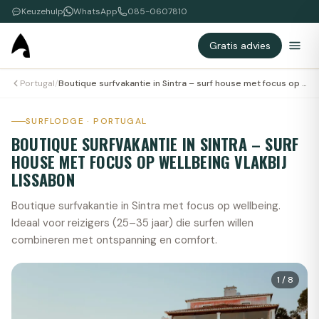
Keuzehulp
WhatsApp
085-0607810
Gratis advies
Portugal
/
Boutique surfvakantie in Sintra – surf house met focus op wellbeing vlakbij Lissabon
SURFLODGE · PORTUGAL
BOUTIQUE SURFVAKANTIE IN SINTRA – SURF
HOUSE MET FOCUS OP WELLBEING VLAKBIJ
LISSABON
Boutique surfvakantie in Sintra met focus op wellbeing.
Ideaal voor reizigers (25–35 jaar) die surfen willen
combineren met ontspanning en comfort.
1
/
8