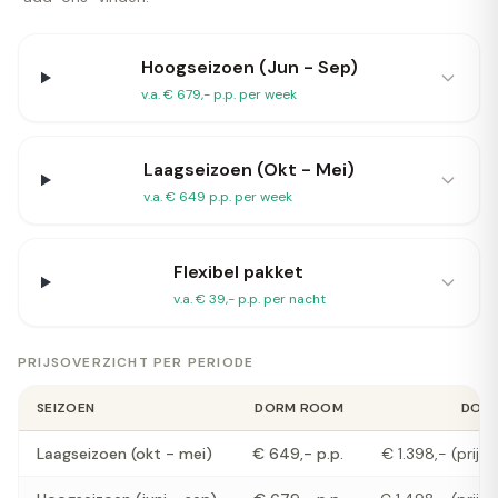
Hoogseizoen (Jun - Sep)
v.a. € 679,- p.p. per week
Laagseizoen (Okt - Mei)
v.a. € 649 p.p. per week
Flexibel pakket
v.a. € 39,- p.p. per nacht
PRIJSOVERZICHT PER PERIODE
SEIZOEN
DORM ROOM
DOUB
Laagseizoen (okt - mei)
€ 649,- p.p.
€ 1.398,- (prijs 