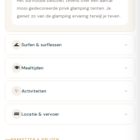
Het surfhouse beschikt tevens over een aantal
mooi gedecoreerde privé glamping tenten. Je
geniet zo van de glamping ervaring terwijl je tevens
gebruik kunt maken van de faciliteiten van het
surfhouse.
🌊
Surfen & surflessen
🍽️
Maaltijden
✨
Activiteiten
🚌
Locatie & vervoer
PAKKETTEN & PRIJZEN