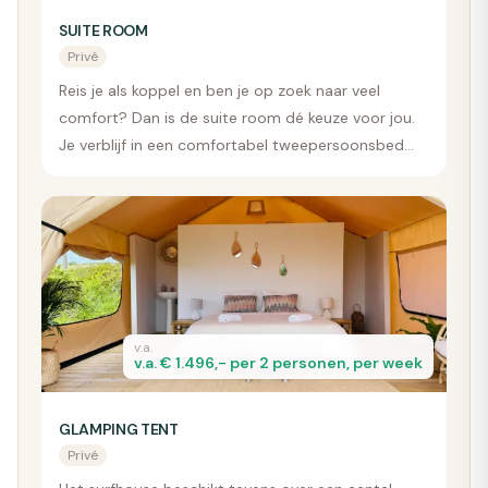
SUITE ROOM
Privé
Reis je als koppel en ben je op zoek naar veel
comfort? Dan is de suite room dé keuze voor jou.
Je verblijf in een comfortabel tweepersoonsbed
met privé badkamer.
v.a.
v.a. € 1.496,- per 2 personen, per week
GLAMPING TENT
Privé