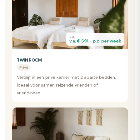
v.a.
v.a. € 691,- p.p. per week
TWIN ROOM
Privé
Verblijf in een privé kamer met 2 aparte bedden.
Ideaal voor samen reizende vrienden of
vriendinnen.