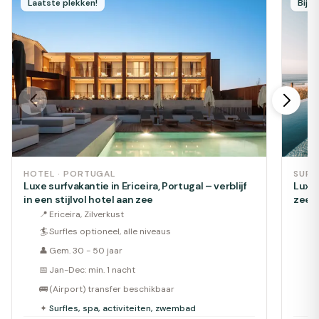
Laatste plekken!
Bijn
HOTEL · PORTUGAL
SURF
Luxe surfvakantie in Ericeira, Portugal – verblijf
Luxe 
in een stijlvol hotel aan zee
zee
📍
Ericeira, Zilverkust
📍
🏄
Surfles optioneel, alle niveaus
🏄
👤
Gem. 30 - 50 jaar
👤
📅
Jan-Dec: min. 1 nacht
📅
🚌
(Airport) transfer beschikbaar
🚌
✦
Surfles, spa, activiteiten, zwembad
✦