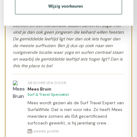
Wijzig voorkeuren
EXPERT OORDEEL
Dit is dé plek als je op zoek bent naar meer rust,
comfort en een combinatie tussen surfen en yoga. Hier
vind je dan ook geen jongeren die keihard willen feesten.
De gemiddelde leeftijd ligt hier dan ook iets hoger dan
de meeste surfhuizen. Ben jij dus op zoek naar een
rustgevende locatie waar yoga en surfen centraal staan
en waarbij de gemiddelde leeftijd iets hoger ligt? Dan is
this the place to be!
GESCHREVEN DOOR
Mees Bruin
Surf & Travel Specialist
Mees wordt gezien als de Surf Travel Expert van
SurfaWhile. Dat is niet voor niks. Zo heeft Mees
meerdere zomers als ISA gecertificeerd
surfcoach gewerkt, is hij jarenlang crew
geweest op verschillende surfcamps en heeft
LinkedIn profiel
hij de wereld over gereisd om de allerbeste