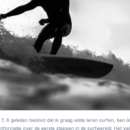
 7, 8 geleden besloot dat ik graag wilde leren surfen, ben i
nformatie over de eerste stappen in de surfwereld. Het vie