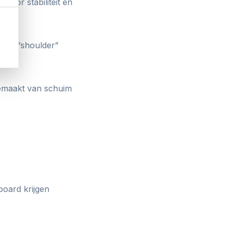
voor stabiliteit en
 als “shoulder”
gemaakt van schuim
board krijgen