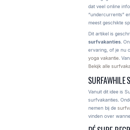
dat veel online inf
“undercurrents” en
meest geschikte sp
Dit artikel is gesc
surfvakanties
. On
ervaring, of je nu
yoga vakantie
. Van
Bekijk alle surfvak
SURFAWHILE 
Vanuit dit idee is 
surfvakanties. Onde
nemen bij de
surfv
vinden over wannee