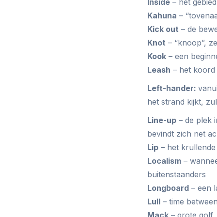
Inside
– het gebied
Kahuna
– “tovenaa
Kick out
– de beweg
Knot
– “knoop”, ze
Kook
– een beginn
Leash
– het koord 
Left-hander:
vanui
het strand kijkt, z
Line-up
– de plek 
bevindt zich net a
Lip
– het krullende
Localism
– wanneer
buitenstaanders
Longboard
– een l
Lull
– time between
Mack
– grote golf