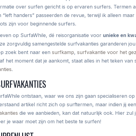
ormatie over surfen gericht is op ervaren surfers. Termen a
 “left handers” passeerden de revue, terwijl ik alleen maar
ots zijn voor beginnende surfers.
hreven op SurfaWhile, dé reisorganisatie voor
unieke en kwa
ze zorgvuldig samengestelde surfvakanties garanderen jou 
 op zoek bent naar een
surfkamp
,
surfvakantie voor het gez
af het moment dat je aankomt, staat alles in het teken van 
anties
.
SURFVAKANTIES
SurfaWhile ontstaan, waar we ons zijn gaan specialiseren op
rstaand artikel richt zich op surftermen, maar indien jij een 
akanties
die we aanbieden, kan dat natuurlijk ook. Hier zul 
r je waar moet zijn om het beste te surfen!