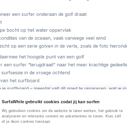
neer een surfer onderaan de golf draait
t
pe bocht op het water oppervlak
condities van de oceaan, vaak vanwege veel wind
zicht op een serie golven in de verte, zoals de foto hierond
daarmee het hoogste punt van een golf
 een surfer “terugdraait” naar het meer krachtige gedeelt
 surfsessie in de vroege ochtend
van het surfboard
 je surfboard – meestal valt dit goed te repareren, wat je i
SurfaWhile gebruikt cookies zodat jij kan surfen
vlak na het opstaan op het board, maar net voor de eers
Wij gebruiken cookies om de website te laten werken, het gebruik te
techniek waarbij het surfboard onder de golven wordt ge
analyseren en relevante content en advertenties te tonen. Kies zelf
r de brekende golven te komen
of je deze cookies toestaat.