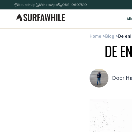
Keuzehulp
WhatsApp
085-0607810
Al
Home
>
Blog
>
De eni
DE E
Door
H