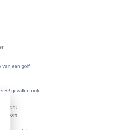
er
e van een golf
n veel gevallen ook
te bocht
duwd, om