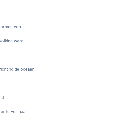
daarmee een
volking werd
richting de oceaan
nd
er te ver naar