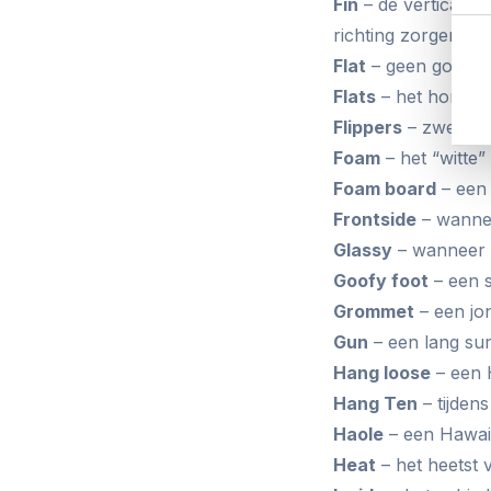
Fin
– de verticaal 
richting zorgen
Flat
– geen golven,
Flats
– het horizon
Flippers
– zwemvli
Foam
– het “witte”
Foam board
– een 
Frontside
– wannee
Glassy
– wanneer e
Goofy foot
– een s
Grommet
– een jo
Gun
– een lang su
Hang loose
– een H
Hang Ten
– tijden
Haole
– een Hawai
Heat
– het heetst v