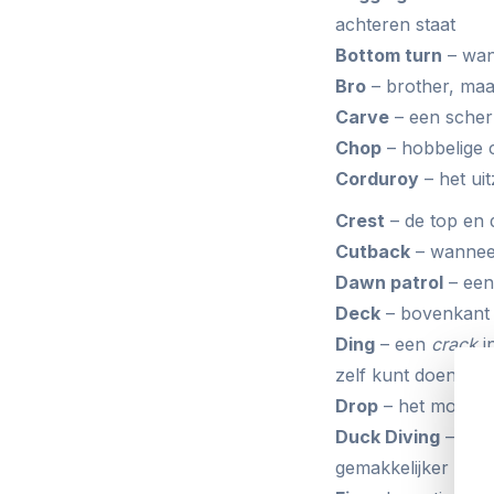
achteren staat
Bottom turn
– wan
Bro
– brother, maa
Carve
– een scher
Chop
– hobbelige 
Corduroy
– het uit
Crest
– de top en 
Cutback
– wanneer
Dawn patrol
– een
Deck
– bovenkant 
Ding
– een
crack
in
zelf kunt doen!
Drop
– het moment 
Duck Diving
– the 
gemakkelijker doo