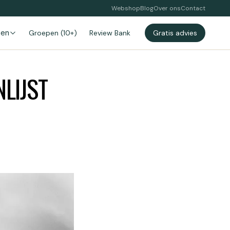
Webshop
Blog
Over ons
Contact
zen
Groepen (10+)
Review Bank
Gratis advies
LIJST