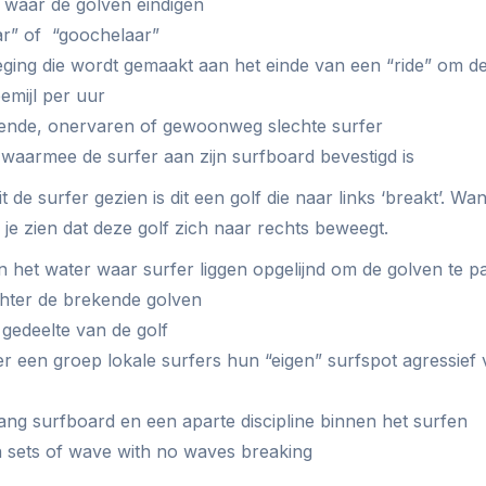
 waar de golven eindigen
r” of “goochelaar”
ing die wordt gemaakt aan het einde van een “ride” om de 
emijl per uur
ende, onervaren of gewoonweg slechte surfer
waarmee de surfer aan zijn surfboard bevestigd is
t de surfer gezien is dit een golf die naar links ‘breakt’. W
ul je zien dat deze golf zich naar rechts beweegt.
in het water waar surfer liggen opgelijnd om de golven te 
chter de brekende golven
 gedeelte van de golf
 een groep lokale surfers hun “eigen” surfspot agressief 
ang surfboard en een aparte discipline binnen het surfen
 sets of wave with no waves breaking