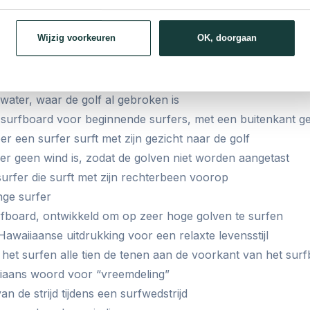
gemonteerde “vleugels” aan de achterkant van een board die 
Wijzig voorkeuren
OK, doorgaan
 dus geen surf
tale gedeelte aan de bovenkant van de golven, ook bekend
ezen
 water, waar de golf al gebroken is
surfboard voor beginnende surfers, met een buitenkant 
r een surfer surft met zijn gezicht naar de golf
r geen wind is, zodat de golven niet worden aangetast
urfer die surft met zijn rechterbeen voorop
nge surfer
rfboard, ontwikkeld om op zeer hoge golven te surfen
awaiiaanse uitdrukking voor een relaxte levensstijl
s het surfen alle tien de tenen aan de voorkant van het surf
iaans woord voor “vreemdeling”
an de strijd tijdens een surfwedstrijd