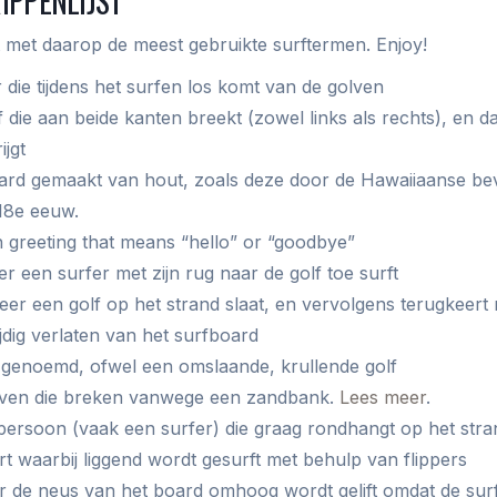
IPPENLIJST
st met daarop de meest gebruikte surftermen. Enjoy!
 die tijdens het surfen los komt van de golven
 die aan beide kanten breekt (zowel links als rechts), en 
ijgt
ard gemaakt van hout, zoals deze door de Hawaiiaanse be
 18e eeuw.
 greeting that means “hello” or “goodbye”
 een surfer met zijn rug naar de golf toe surft
er een golf op het strand slaat, en vervolgens terugkeert 
jdig verlaten van het surfboard
genoemd, ofwel een omslaande, krullende golf
ven die breken vanwege een zandbank.
Lees meer
.
persoon (vaak een surfer) die graag rondhangt op het stra
t waarbij liggend wordt gesurft met behulp van flippers
 de neus van het board omhoog wordt gelift omdat de surf