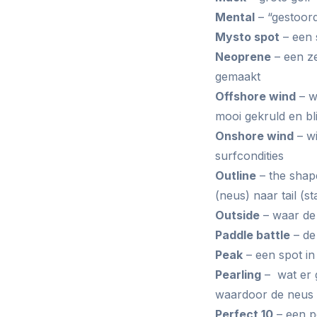
Mental
– “gestoor
Mysto spot
– een 
Neoprene
– een z
gemaakt
Offshore wind
– w
mooi gekruld en bl
Onshore wind
– wi
surfcondities
Outline
– the shap
(neus) naar tail (st
Outside
– waar de 
Paddle battle
– de
Peak
– een spot in
Pearling
– wat er 
waardoor de neus 
Perfect 10
– een pe