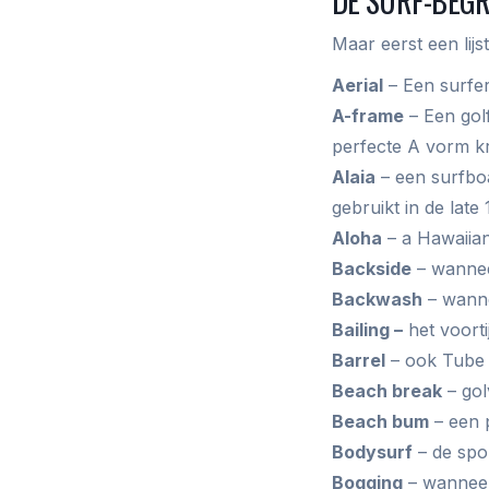
DÉ SURF-BEGR
Maar eerst een lij
Aerial
– Een surfer
A-frame
– Een golf
perfecte A vorm kr
Alaia
– een surfbo
gebruikt in de late
Aloha
– a Hawaiian
Backside
– wanneer
Backwash
– wanne
Bailing –
het voorti
Barrel
– ook Tube 
Beach break
– gol
Beach bum
– een 
Bodysurf
– de spor
Bogging
– wanneer