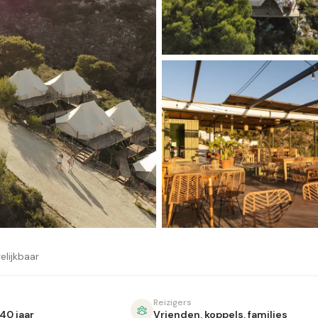
elijkbaar
Reizigers
40 jaar
Vrienden, koppels, families