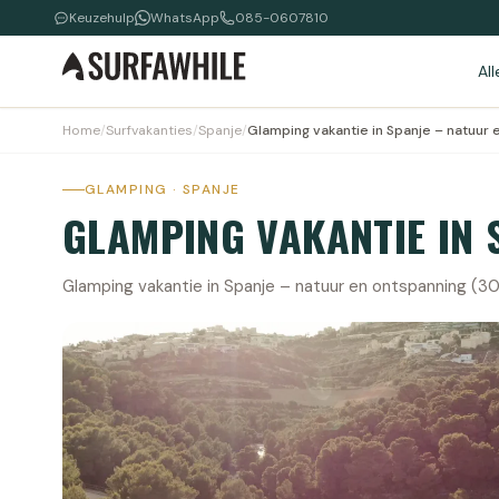
Keuzehulp
WhatsApp
085-0607810
Al
Home
/
Surfvakanties
/
Spanje
/
Glamping vakantie in Spanje – natuur 
GLAMPING · SPANJE
GLAMPING VAKANTIE IN 
Glamping vakantie in Spanje – natuur en ontspanning (30