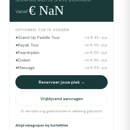
GLAMPING MASTER (PRIVÉ BADKAMER)
€
NaN
Vanaf
OPTIONEEL TOE TE VOEGEN
+
Stand Up Paddle Tour
v.a. € 45,- p.p.
+
Kayak Tour
v.a. € 50,- p.p.
+
Paardrijden
v.a. € 50,- p.p.
+
Duiken
v.a. € 90,- p.p.
+
Massage
v.a. € 55,- p.p.
Reserveer jouw plek →
Vrijblijvend aanvragen
Er worden nog geen kosten in rekening gebracht
Altijd inbegrepen bij SurfaWhile