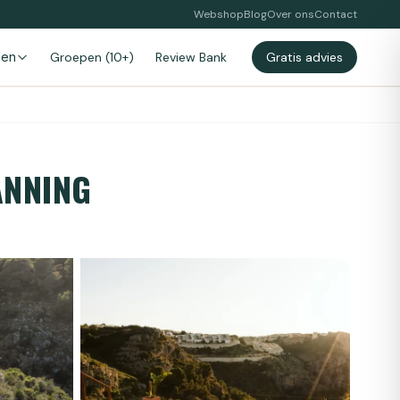
Webshop
Blog
Over ons
Contact
zen
Groepen (10+)
Review Bank
Gratis advies
ANNING