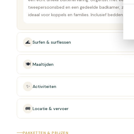
tweepersoonsbed en een gedeelde badkamer, zijn ze
ideaal voor koppels en families. Inclusief beddengoed,
dekens en handdoeken en inclusief verlichting en
stroom
🌊
Surfen & surflessen
🍽️
Maaltijden
✨
Activiteiten
🚌
Locatie & vervoer
PAKKETTEN & PRIJZEN