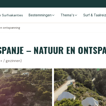
le Surfvakanties
Bestemmingen
Thema's
Surf & Taalrei
en ontspanning
SPANJE – NATUUR EN ONTSP
+ / gezinnen)