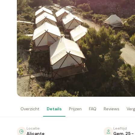
Overzicht
Details
Prijzen
FAQ
Reviews
Verg
Locatie
Leeftijd
Alicante
Gem. 25 - 