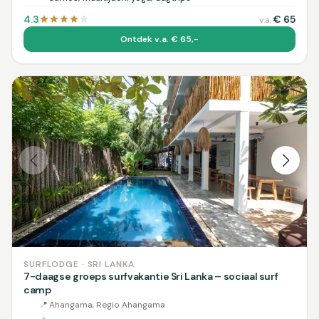
4.3
€
65
v.a.
Ontdek v.a. € 65,-
SURFLODGE · SRI LANKA
7-daagse groeps surfvakantie Sri Lanka – sociaal surf
camp
📍
Ahangama, Regio Ahangama