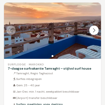
SURFLODGE · MAROKKO
7-daagse surfvakantie Tamraght – stijlvol surf house
📍
Tamraght, Regio Taghazout
🏄
Surfles inbegrepen
👤
Gem. 25 - 40 jaar
📅
Jan-Dec: min. 1 nacht, weekpakket beschikbaar
🚌
(Airport) transfer beschikbaar
✦
Surfles, maaltijden, yoga, dagtrips