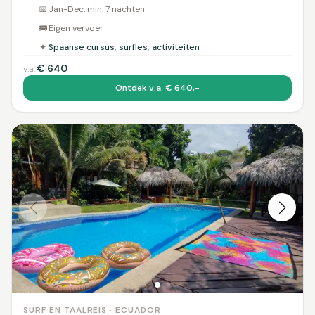
📅
Jan-Dec: min. 7 nachten
🚌
Eigen vervoer
✦
Spaanse cursus, surfles, activiteiten
€
640
v.a.
Ontdek v.a. € 640,-
SURF EN TAALREIS · ECUADOR