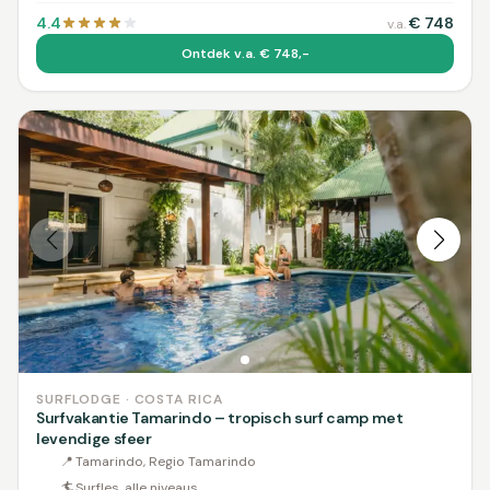
4.4
€
748
v.a.
Ontdek v.a. € 748,-
SURFLODGE · COSTA RICA
Surfvakantie Tamarindo – tropisch surf camp met
levendige sfeer
📍
Tamarindo, Regio Tamarindo
🏄
Surfles, alle niveaus