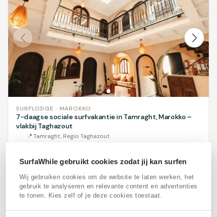
SURFLODGE · MAROKKO
7-daagse sociale surfvakantie in Tamraght, Marokko –
vlakbij Taghazout
📍
Tamraght, Regio Taghazout
🏄
Surfles inbegrepen
👤
Gem. 20 - 30 jaar
SurfaWhile gebruikt cookies zodat jij kan surfen
📅
Feb-Dec: min. 5 nachten, weekpakket beschikbaar
Wij gebruiken cookies om de website te laten werken, het
gebruik te analyseren en relevante content en advertenties
🚌
(Airport) transfer beschikbaar
te tonen. Kies zelf of je deze cookies toestaat.
✦
Surfles, maaltijden, yoga, zwembad
€
210
v.a.