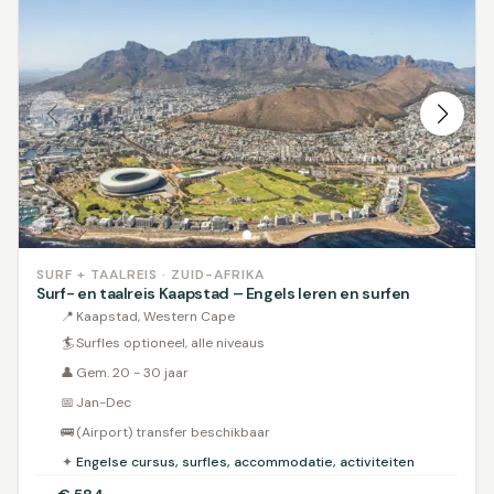
SURF + TAALREIS · ZUID-AFRIKA
Surf- en taalreis Kaapstad – Engels leren en surfen
📍
Kaapstad, Western Cape
🏄
Surfles optioneel, alle niveaus
👤
Gem. 20 - 30 jaar
📅
Jan-Dec
🚌
(Airport) transfer beschikbaar
✦
Engelse cursus, surfles, accommodatie, activiteiten