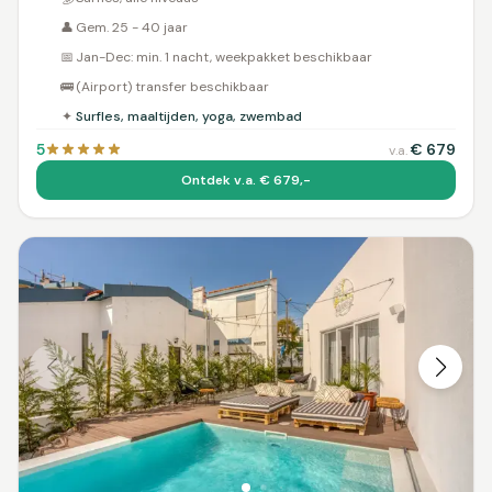
👤
Gem. 25 - 40 jaar
📅
Jan-Dec: min. 1 nacht, weekpakket beschikbaar
🚌
(Airport) transfer beschikbaar
✦
Surfles, maaltijden, yoga, zwembad
5
€
679
v.a.
Ontdek v.a. € 679,-