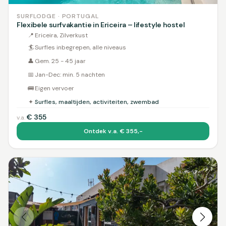
SURFLODGE · PORTUGAL
Flexibele surfvakantie in Ericeira – lifestyle hostel
📍
Ericeira, Zilverkust
🏄
Surfles inbegrepen, alle niveaus
👤
Gem. 25 - 45 jaar
📅
Jan-Dec: min. 5 nachten
🚌
Eigen vervoer
✦
Surfles, maaltijden, activiteiten, zwembad
€
355
v.a.
Ontdek v.a. € 355,-