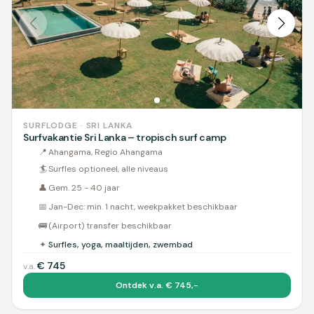
SURFLODGE · SRI LANKA
Surfvakantie Sri Lanka – tropisch surf camp
📍
Ahangama, Regio Ahangama
🏄
Surfles optioneel, alle niveaus
👤
Gem. 25 - 40 jaar
📅
Jan-Dec: min. 1 nacht, weekpakket beschikbaar
🚌
(Airport) transfer beschikbaar
✦
Surfles, yoga, maaltijden, zwembad
€
745
v.a.
Ontdek v.a. € 745,-