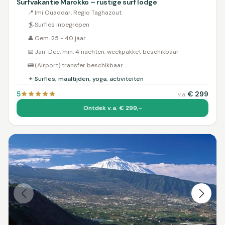
Surfvakantie Marokko – rustige surf lodge
📍
Imi Ouaddar, Regio Taghazout
🏄
Surfles inbegrepen
👤
Gem. 25 - 40 jaar
📅
Jan-Dec: min. 4 nachten, weekpakket beschikbaar
🚌
(Airport) transfer beschikbaar
✦
Surfles, maaltijden, yoga, activiteiten
5
€
299
v.a.
Ontdek v.a. € 299,-