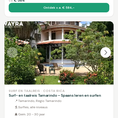
€
584
v.a.
Ontdek v.a. € 584,-
SURF EN TAALREIS · COSTA RICA
Surf- en taalreis Tamarindo – Spaans leren en surfen
📍
Tamarindo, Regio Tamarindo
🏄
Surfles, alle niveaus
👤
Gem. 20 - 30 jaar