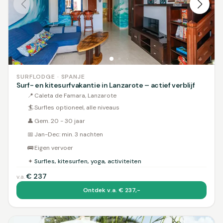
SURFLODGE · SPANJE
Surf- en kitesurfvakantie in Lanzarote – actief verblijf
📍
Caleta de Famara, Lanzarote
🏄
Surfles optioneel, alle niveaus
👤
Gem. 20 - 30 jaar
📅
Jan-Dec: min. 3 nachten
🚌
Eigen vervoer
✦
Surfles, kitesurfen, yoga, activiteiten
€
237
v.a.
Ontdek v.a. € 237,-