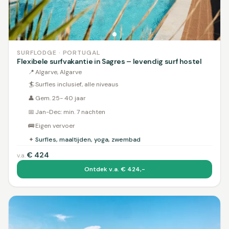
SURFLODGE · PORTUGAL
Flexibele surfvakantie in Sagres – levendig surf hostel
📍
Algarve, Algarve
🏄
Surfles inclusief, alle niveaus
👤
Gem. 25- 40 jaar
📅
Jan-Dec: min. 7 nachten
🚌
Eigen vervoer
✦
Surfles, maaltijden, yoga, zwembad
€
424
v.a.
Ontdek v.a. € 424,-