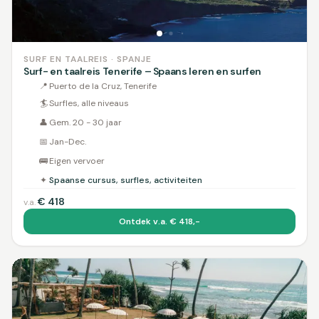
SURF EN TAALREIS · SPANJE
Surf- en taalreis Tenerife – Spaans leren en surfen
📍
Puerto de la Cruz, Tenerife
🏄
Surfles, alle niveaus
👤
Gem. 20 - 30 jaar
📅
Jan-Dec.
🚌
Eigen vervoer
✦
Spaanse cursus, surfles, activiteiten
€
418
v.a.
Ontdek v.a. € 418,-