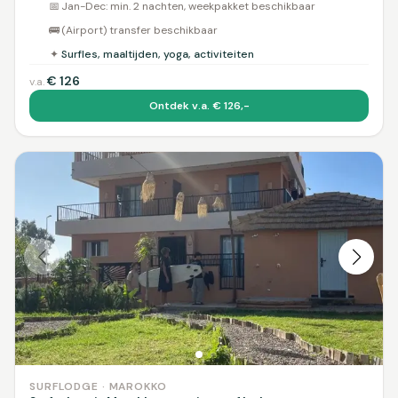
📅
Jan-Dec: min. 2 nachten, weekpakket beschikbaar
🚌
(Airport) transfer beschikbaar
✦
Surfles, maaltijden, yoga, activiteiten
€
126
v.a.
Ontdek v.a. € 126,-
SURFLODGE · MAROKKO