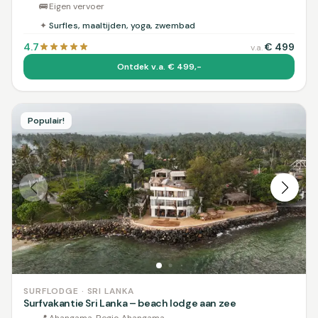
🚌
Eigen vervoer
✦
Surfles, maaltijden, yoga, zwembad
4.7
€
499
v.a.
Ontdek v.a. € 499,-
Populair!
SURFLODGE · SRI LANKA
Surfvakantie Sri Lanka – beach lodge aan zee