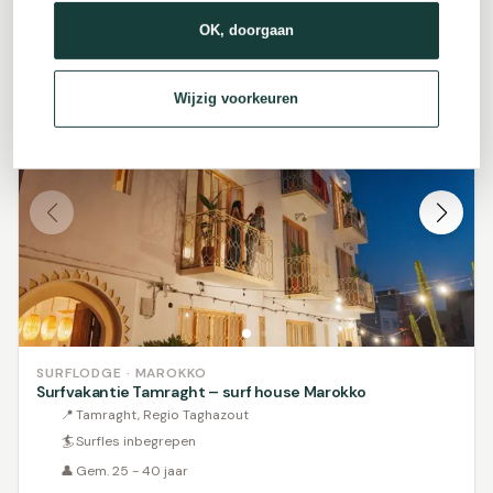
Ontdek v.a. € 210,-
OK, doorgaan
Wijzig voorkeuren
SURFLODGE · MAROKKO
Surfvakantie Tamraght – surf house Marokko
📍
Tamraght, Regio Taghazout
🏄
Surfles inbegrepen
👤
Gem. 25 - 40 jaar