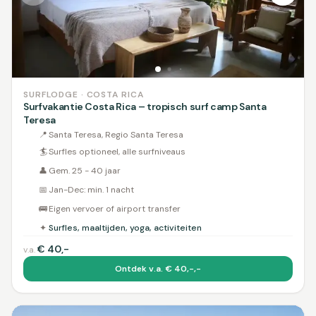
SURFLODGE · COSTA RICA
Surfvakantie Costa Rica – tropisch surf camp Santa
Teresa
📍
Santa Teresa, Regio Santa Teresa
🏄
Surfles optioneel, alle surfniveaus
👤
Gem. 25 - 40 jaar
📅
Jan-Dec: min. 1 nacht
🚌
Eigen vervoer of airport transfer
✦
Surfles, maaltijden, yoga, activiteiten
€
40,-
v.a.
Ontdek v.a. € 40,-,-