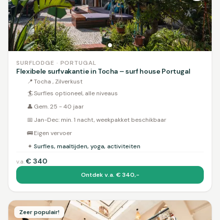
SURFLODGE · PORTUGAL
Flexibele surfvakantie in Tocha – surf house Portugal
📍
Tocha , Zilverkust
🏄
Surfles optioneel, alle niveaus
👤
Gem. 25 - 40 jaar
📅
Jan-Dec: min. 1 nacht, weekpakket beschikbaar
🚌
Eigen vervoer
✦
Surfles, maaltijden, yoga, activiteiten
€
340
v.a.
Ontdek v.a. € 340,-
Zeer populair!