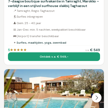
7-daagse boutique surfvakantie in Tamraght, Marokko –
verblijf in een stijlvol surfhouse vlakbij Taghazout
📍
Tamraght, Regio Taghazout
🏄
Surfles inbegrepen
👤
Gem. 25 - 40 jaar
📅
Jan-Dec: min. 5 nachten, weekpakket beschikbaar
🚌
(Airport) transfer beschikbaar
✦
Surfles, maaltijden, yoga, zwembad
5
€
549
v.a.
Ontdek v.a. € 549,-