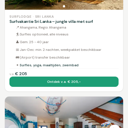
SURFLODGE · SRI LANKA
Surfvakantie Sri Lanka – jungle villa met surf
📍
Ahangama, Regio Ahangama
🏄
Surfles optioneel, alle niveaus
👤
Gem. 25 - 40 jaar
📅
Jan-Dec: min. 2 nachten, weekpakket beschikbaar
🚌
(Airport) transfer beschikbaar
✦
Surfles, yoga, maaltijden, zwembad
€
205
v.a.
Ontdek v.a. € 205,-