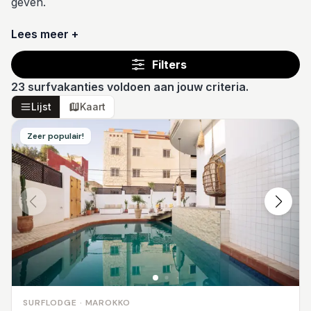
geven.
Lees meer +
Filters
23
surfvakanties voldoen aan jouw criteria.
Lijst
Kaart
Zeer populair!
SURFLODGE · MAROKKO