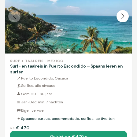
SURF + TAALREIS · MEXICO
Surf- en taalreis in Puerto Escondido – Spaans leren en
surfen
📍
Puerto Escondido, Oaxaca
🏄
Surfles, alle niveaus
👤
Gem. 20 - 30 jaar
📅
Jan-Dec: min. 7 nachten
🚌
Eigen vervoer
✦
Spaanse cursus, accommodatie, surfles, acitiveiten
€
470
v.a.
Ontdek v.a. € 470,-