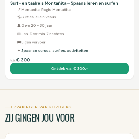
Surf- en taalreis Montañita – Spaans leren en surfen
📍
Montanita, Regio Montañita
🏄
Surfles, alle niveaus
👤
Gem 20 - 30 jaar
📅
Jan-Dec: min. 7 nachten
🚌
Eigen vervoer
✦
Spaanse cursus, surfles, activiteiten
€
300
v.a.
Ontdek v.a. € 300,-
ERVARINGEN VAN REIZIGERS
ZIJ GINGEN JOU VOOR