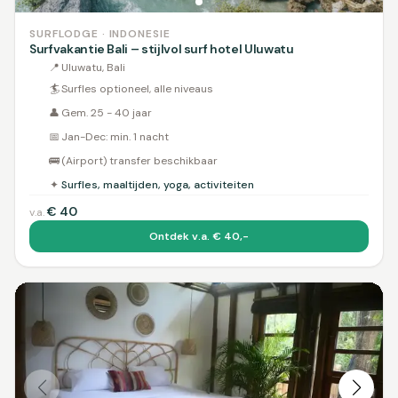
SURFLODGE · INDONESIE
Surfvakantie Bali – stijlvol surf hotel Uluwatu
📍
Uluwatu, Bali
🏄
Surfles optioneel, alle niveaus
👤
Gem. 25 - 40 jaar
📅
Jan-Dec: min. 1 nacht
🚌
(Airport) transfer beschikbaar
✦
Surfles, maaltijden, yoga, activiteiten
€
40
v.a.
Ontdek v.a. € 40,-