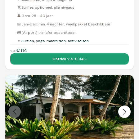
📍
Ahangama, Regio Ahangama
🏄
Surfles optioneel, alle niveaus
👤
Gem. 25 - 40 jaar
📅
Jan-Dec: min. 4 nachten, weekpakket beschikbaar
🚌
(Airport) transfer beschikbaar
✦
Surfles, yoga, maaltijden, activiteiten
€
114
v.a.
Ontdek v.a. € 114,-