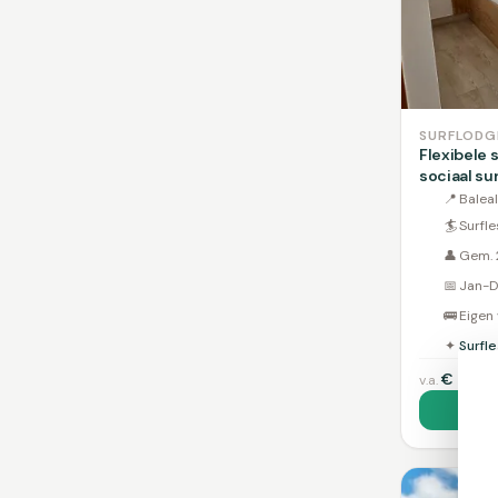
SURFLODG
Flexibele s
sociaal su
📍
Baleal
🏄
Surfle
👤
Gem. 
📅
Jan-D
🚌
Eigen
✦
Surfle
€
280
v.a.