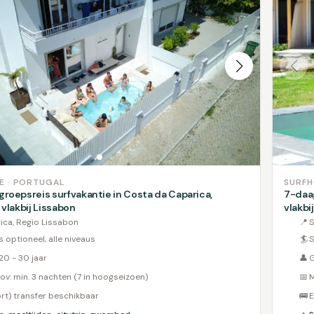
E · PORTUGAL
SURFH
roepsreis surfvakantie in Costa da Caparica,
7-daag
 vlakbij Lissabon
vlakbi
ica, Regio Lissabon
📍
S
s optioneel, alle niveaus
🏄
S
20 - 30 jaar
👤
G
ov: min. 3 nachten (7 in hoogseizoen)
📅
M
ort) transfer beschikbaar
🚌
E