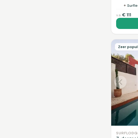
✦
Surfl
€
111
v.a.
Zeer popula
SURFLODG