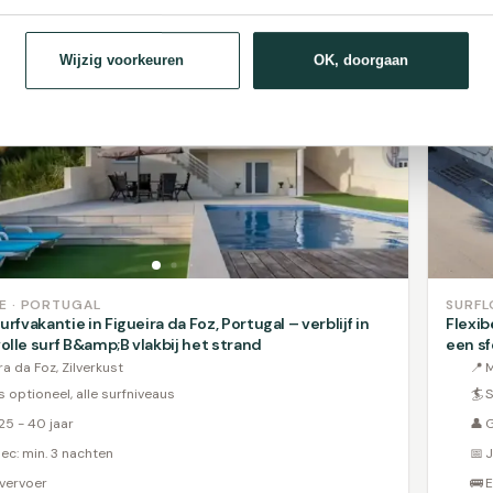
Wijzig voorkeuren
OK, doorgaan
E · PORTUGAL
SURFL
urfvakantie in Figueira da Foz, Portugal – verblijf in
Flexib
olle surf B&amp;B vlakbij het strand
een sf
ra da Foz, Zilverkust
📍
M
s optioneel, alle surfniveaus
🏄
S
25 - 40 jaar
👤
G
ec: min. 3 nachten
📅
J
 vervoer
🚌
E