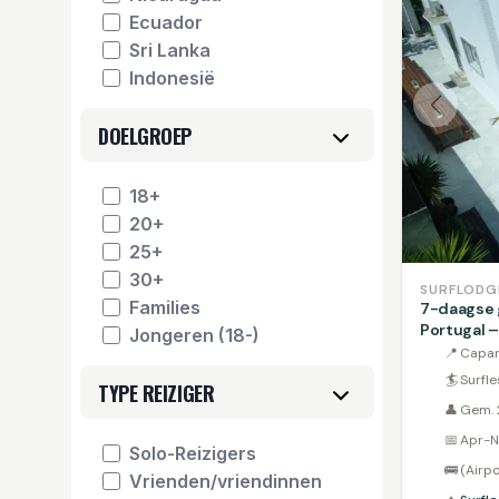
Ecuador
Sri Lanka
Indonesië
DOELGROEP
18+
20+
25+
30+
SURFLODG
Families
7-daagse g
Portugal –
Jongeren (18-)
📍
Capar
🏄
Surfle
TYPE REIZIGER
👤
Gem. 
📅
Apr-N
Solo-Reizigers
🚌
(Airp
Vrienden/vriendinnen