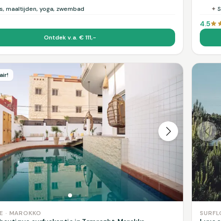
es, maaltijden, yoga, zwembad
✦
S
4.5
Ontdek v.a. € 111,-
ir!
E · MAROKKO
SURFL