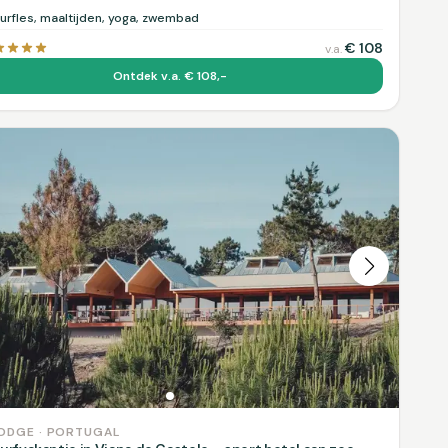
urfles, maaltijden, yoga, zwembad
€
108
v.a.
Ontdek v.a. € 108,-
ODGE · PORTUGAL