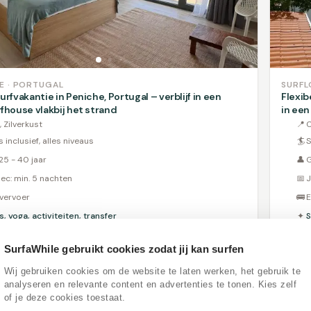
E · PORTUGAL
SURFL
urfvakantie in Peniche, Portugal – verblijf in een
Flexib
rfhouse vlakbij het strand
in een
, Zilverkust
📍
C
s inclusief, alles niveaus
🏄
S
25 - 40 jaar
👤
G
ec: min. 5 nachten
📅
J
 vervoer
🚌
E
s, yoga, activiteiten, transfer
✦
S
4.7
SurfaWhile gebruikt cookies zodat jij kan surfen
Ontdek v.a. € 280,-
Wij gebruiken cookies om de website te laten werken, het gebruik te
analyseren en relevante content en advertenties te tonen. Kies zelf
of je deze cookies toestaat.
Popul