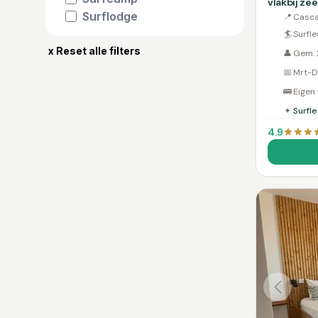
vlakbij zee
Surflodge
📍
Casca
🏄
Surfle
x Reset alle filters
👤
Gem. 
📅
Mrt-D
🚌
Eigen
✦
Surfl
4.9