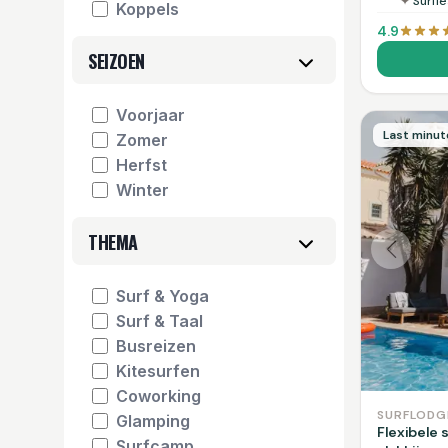
✦
Surfle
Koppels
4.9
SEIZOEN
Voorjaar
Last minut
Zomer
Herfst
Winter
THEMA
Surf & Yoga
Surf & Taal
Busreizen
Kitesurfen
Coworking
SURFLODG
Glamping
Flexibele 
Surfcamp