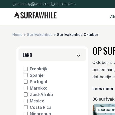
Keuzehulp
WhatsApp
085-0607810
Al
Home
>
Surfvakanties
>
Surfvakanties Oktober
OP SU
LAND
Oktober is 
Frankrijk
bestemminge
Spanje
dat beetje e
Portugal
Marokko
Lees meer
Zuid-Afrika
38
surfvaka
Mexico
Costa Rica
Best seller
Nicaragua