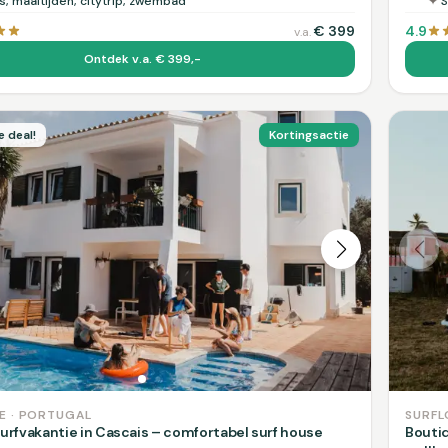
s, maaltijden, citytrip, zwembad
✦
S
€
399
4.9
v.a.
Ontdek v.a. € 399,-
e deal!
Kortingsactie
E · PORTUGAL
SURFL
surfvakantie in Cascais – comfortabel surf house
Boutiq