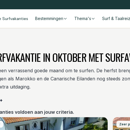
le Surfvakanties
Bestemmingen
Thema's
Surf & Taalrei
RFVAKANTIE IN OKTOBER MET SURFA
een verrassend goede maand om te surfen. De herfst brengt 
n als Marokko en de Canarische Eilanden nog steeds zonni
xtra uitdaging.
 +
nties voldoen aan jouw criteria.
!
Zeer p