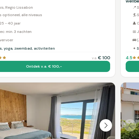
wellbe
is, Regio Lissabon
📍
S
s optioneel, alle niveaus
🏄
S
25 - 40 jaar
👤
G
ec: min. 3 nachten
📅
J
 vervoer
🚌
(
es, yoga, zwembad, activiteiten
✦
S
€
100
4.5
v.a.
Ontdek v.a. € 100,-