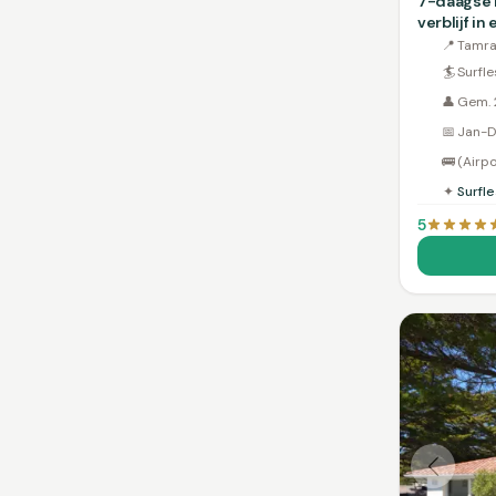
7-daagse 
verblijf in
📍
Tamra
🏄
Surfl
👤
Gem. 
📅
Jan-D
🚌
(Airp
✦
Surfl
5