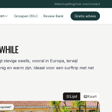
Webshop
Blog
Over ons
Contact
zen
Groepen (10+)
Review Bank
Gratis advies
WHILE
stevige swells, vooral in Europa, terwijl
g en warm zijn. Ideaal voor een surftrip met net
Lijst
Kaart
opulair!