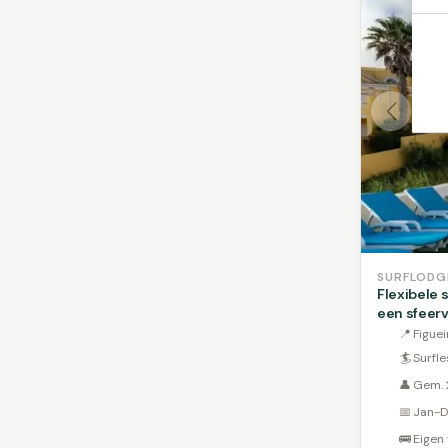
SURFLODG
Flexibele s
een sfeerv
📍
Figuei
🏄
Surfle
👤
Gem. 
📅
Jan-D
🚌
Eigen