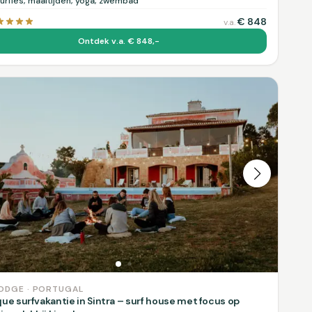
urfles, maaltijden, yoga, zwembad
€
848
v.a.
Ontdek v.a. € 848,-
ODGE · PORTUGAL
ue surfvakantie in Sintra – surf house met focus op