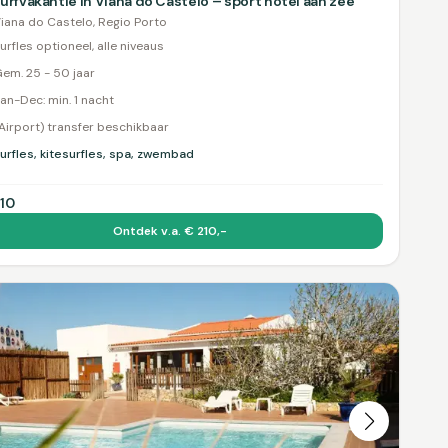
urfvakantie in Viana do Castelo – sport hotel aan zee
iana do Castelo, Regio Porto
urfles optioneel, alle niveaus
em. 25 - 50 jaar
an-Dec: min. 1 nacht
Airport) transfer beschikbaar
urfles, kitesurfles, spa, zwembad
10
Ontdek v.a. € 210,-