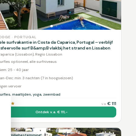
ODGE · PORTUGAL
ele surfvakantie in Costa da Caparica, Portugal – verblijf
 sfeervolle surf B&amp;B vlakbij het strand en Lissabon
aparica (Lissabon), Regio Lissabon
urfles optioneel, alle surfniveaus
em. 25 - 40 jaar
an-Dec: min. 3 nachten (7 in hoogseizoen)
igen vervoer
urfles, maaltijden, yoga, zwembad
€
111
v.a.
Ontdek v.a. € 111,-
aire familiebestemming!