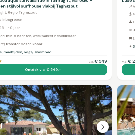
boutique surfvakantie in Tamraght, Marokko –
Luxe s
 een stijlvol surfhouse vlakbij Taghazout
📍
V
ght, Regio Taghazout
🏄
S
es inbegrepen
👤
G
25 - 40 jaar
📅
J
ec: min. 5 nachten, weekpakket beschikbaar
🚌
(
ort) transfer beschikbaar
✦
S
es, maaltijden, yoga, zwembad
€
549
€
2
v.a.
v.a.
Ontdek v.a. € 549,-