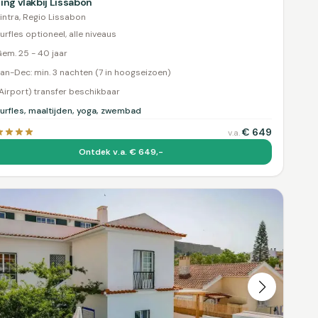
ing vlakbij Lissabon
intra, Regio Lissabon
urfles optioneel, alle niveaus
em. 25 - 40 jaar
an-Dec: min. 3 nachten (7 in hoogseizoen)
Airport) transfer beschikbaar
urfles, maaltijden, yoga, zwembad
€
649
v.a.
Ontdek v.a. € 649,-